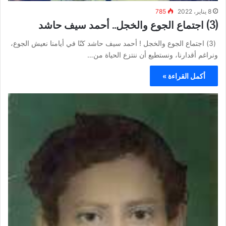
8 يناير، 2022
785
(3) اجتماع الجوع والخجل.. أحمد سيف حاشد
(3) اجتماع الجوع والخجل ! أحمد سيف حاشد كنّا في أيامنا نعيش الجوع،
ونراغم أقدارنا، ونستطيع أن ننتزع الحياة من…
أكمل القراءة »