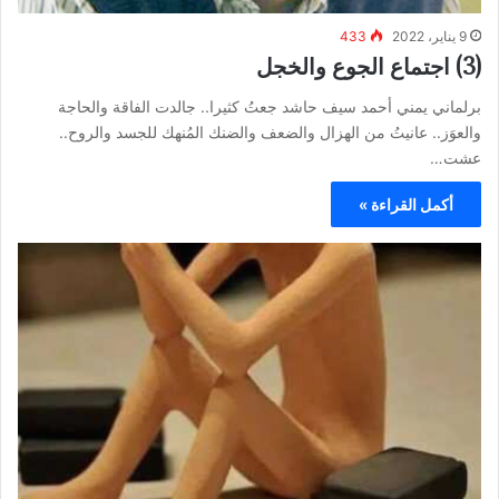
9 يناير، 2022
433
(3) اجتماع الجوع والخجل
برلماني يمني أحمد سيف حاشد جعتُ كثيرا.. جالدت الفاقة والحاجة
والعوَز.. عانيتُ من الهزال والضعف والضنك المُنهك للجسد والروح..
عشت…
أكمل القراءة »