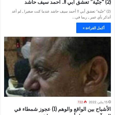
(2) “جنّية” تعشق أبي !!.. أحمد سيف حاشد
(2) “جنّية” تعشق أبي !! أحمد سيف حاشد عندما كنت صغيرا ـ لم أعد
أتذكر بأي عمر ـ ربما في…
أكمل القراءة »
15 يناير، 2022
722
الأشباح بين الواقع والوهم (1) عجوز شمطاء في