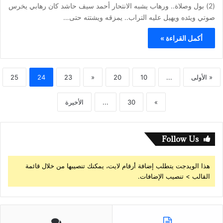
(2) بول وصلاة.. ورهاب يشبه الانتحار أحمد سيف حاشد كان رهابي يخرس
صوتي ويئده ويهيل عليه التراب.. يمزقه ويشتته حتى…
أكمل القراءة »
« الأولى
...
10
20
«
23
24
25
»
30
...
الأخيرة
Follow Us
هذا الويدجت يتطلب إضافة أرقام لايت، يمكنك تنصيبها من خلال قائمة
القالب > تنصيب الإضافات.