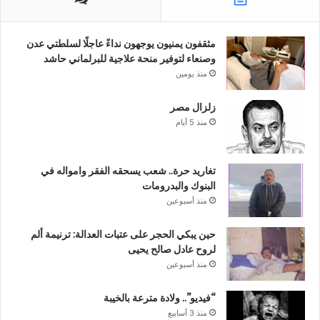
مثقفون يمنيون يوجهون نداءً عاجلًا لسلطتي عدن
وصنعاء لتوفير منحة علاجية للبرلماني حاشد
منذ يومين
زلزال مصر
منذ 5 أيام
تغاريد حرة.. شعب يسحقه الفقر وامواله في
البنوك والبدرومات
منذ أسبوعين
حين يبكي الحجر على عتبات العدالة: ترنيمة ألم
لروح عادل صالح يحيى
منذ أسبوعين
“فيديو”.. ولادة مترعة بالخيبة
منذ 3 أسابيع