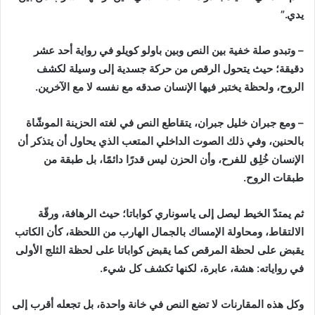
يدي.”
– وتبدو صلة خفية بين النص وبين باولو كويلو في رواية أحد عشر
دقيقة؛ حيث يتحول الرقص من حركة جسدية إلى وسيلة لكشف
الروح، ولحظة يختبر فيها الإنسان صدقه مع نفسه لا مع الآخرين.
– ومع جبران خليل جبران، يتقاطع النص في لغته الحزينة الموشّاة
بالحنين، وفي ذلك الصوت الداخلي المتعب الذي يحاول أن يتذكر أن
الإنسان خُلِق للفرح، وأن الحزن ليس قدرًا دائمًا، بل طبقة من
طبقات الروح.
ثم يمتدّ الخيط ليصل إلى ياسوناري كواباتا؛ حيث الرهافة، ورقّة
الالتقاط، ومحاولة الإمساك بالجمال الهارب من اللحظة، كأن الكاتب
يقبض على لحظة المرقص كما يقبض كواباتا على لحظة الثلج الأولى
في رواياته: هشة، عابرة، لكنها تكشف كل شيء.
وكل هذه المقارنات لا تضع النص في خانة واحدة، بل تجعله أقرب إلى