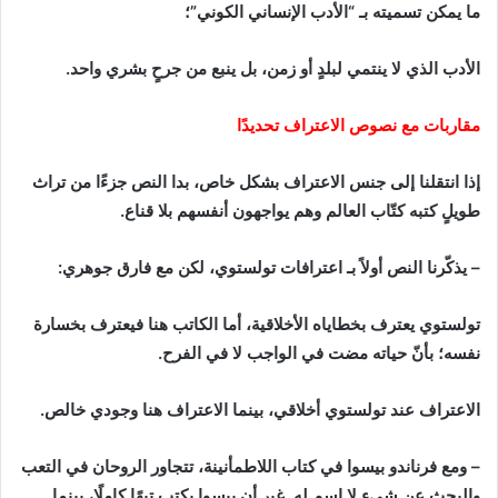
ما يمكن تسميته بـ “الأدب الإنساني الكوني”؛
الأدب الذي لا ينتمي لبلدٍ أو زمن، بل ينبع من جرحٍ بشري واحد.
مقاربات مع نصوص الاعتراف تحديدًا
إذا انتقلنا إلى جنس الاعتراف بشكل خاص، بدا النص جزءًا من تراث
طويلٍ كتبه كتّاب العالم وهم يواجهون أنفسهم بلا قناع.
– يذكّرنا النص أولاً بـ اعترافات تولستوي، لكن مع فارق جوهري:
تولستوي يعترف بخطاياه الأخلاقية، أما الكاتب هنا فيعترف بخسارة
نفسه؛ بأنّ حياته مضت في الواجب لا في الفرح.
الاعتراف عند تولستوي أخلاقي، بينما الاعتراف هنا وجودي خالص.
– ومع فرناندو بيسوا في كتاب اللاطمأنينة، تتجاور الروحان في التعب
والبحث عن شيءٍ لا اسم له. غير أن بيسوا يكتب تيهًا كاملًا، بينما