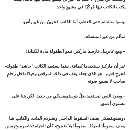
يكتب الكاتب تيهًا مُركّزًا في مشهدٍ واحد.
بيسوا متشائم حتى العظم، أما الكاتب فحزينٌ من غير يأس،
متألم من غير استسلام.
– ومع غابرييل غارسيا ماركيز، تبدو الطفولة مادة للكتابة؛
غير أن ماركيز يستعيدها كطاقة، بينما يستعيد الكاتب “حاشد” طفولته
كجرحٍ قديم.. هو الذي جعله يقف في ذلك المرقص وحيدًا داخل زحامٍ
صاخب لا يسمع صوته.
– ويعود النص ليستعيد ظلّ دوستويفسكي من جديد، لكن هنا على
مستوى أعمق:
دوستويفسكي يصف السقوط الداخلي وتشرذم الذات، والكاتب هنا
يصف سقوطًا لطيفًا.. سقوطًا بلا ضجيج، كأن الحياة تحاصره وتهمس