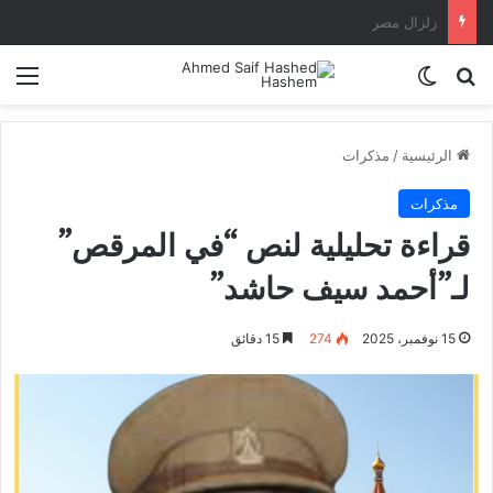
تغاريد حرة.. شعب يسحقه الفقر وامواله في البنوك والبدرومات
بحث عن
الوضع المظلم
الق
الرئيسية
/
مذكرات
مذكرات
قراءة تحليلية لنص “في المرقص”
لـ”أحمد سيف حاشد”
15 نوفمبر، 2025
274
15 دقائق