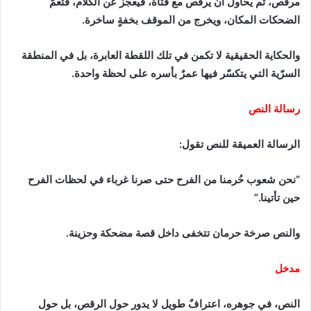
مرقص، ثم يحاول أن يرقص مع فتاة، فيعجز عن الكلام، فتعمّ
الضحكات المكان، ويخرج من الموقف بخفةٍ ساخرة.
والحكاية الحقيقية لا تكمن في تلك اللقطة العابرة، بل في المنطقة
السرّية التي يتكسّر فيها عمرٌ بأسره على لحظة واحدة.
رسالة النص
الرسالة العميقة للنص تقول:
“نحن شعوب حُرمنا من الفرح حتى صرنا غرباء في لحظات الفرح
حين تأتينا.”
والنص صرخة حرمان تتخفى داخل قصة مضحكة وحزينة.
مدخل
النص، في جوهره، اعترافٌ طويل لا يدور حول الرقص، بل حول