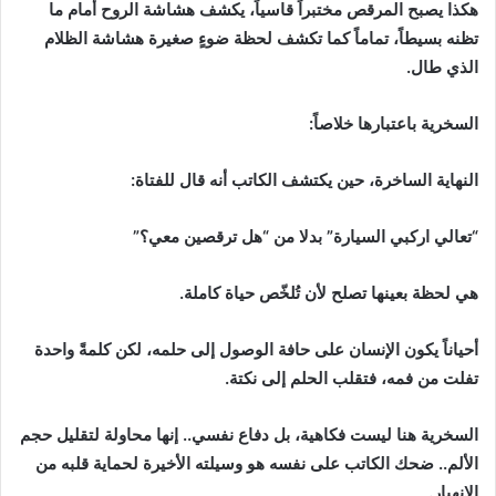
هكذا يصبح المرقص مختبراً قاسياً، يكشف هشاشة الروح أمام ما
تظنه بسيطاً، تماماً كما تكشف لحظة ضوءٍ صغيرة هشاشة الظلام
الذي طال.
السخرية باعتبارها خلاصاً:
النهاية الساخرة، حين يكتشف الكاتب أنه قال للفتاة:
“تعالي اركبي السيارة” بدلا من “هل ترقصين معي؟”
هي لحظة بعينها تصلح لأن تُلخّص حياة كاملة.
أحياناً يكون الإنسان على حافة الوصول إلى حلمه، لكن كلمةً واحدة
تفلت من فمه، فتقلب الحلم إلى نكتة.
السخرية هنا ليست فكاهية، بل دفاع نفسي.. إنها محاولة لتقليل حجم
الألم.. ضحك الكاتب على نفسه هو وسيلته الأخيرة لحماية قلبه من
الانهيار.