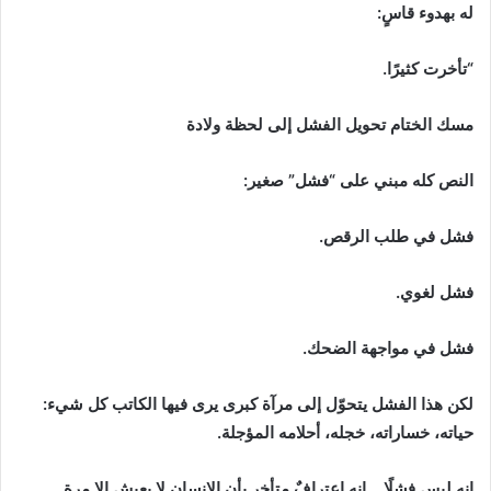
له بهدوء قاسٍ:
“تأخرت كثيرًا.
مسك الختام تحويل الفشل إلى لحظة ولادة
النص كله مبني على “فشل” صغير:
فشل في طلب الرقص.
فشل لغوي.
فشل في مواجهة الضحك.
لكن هذا الفشل يتحوّل إلى مرآة كبرى يرى فيها الكاتب كل شيء:
حياته، خساراته، خجله، أحلامه المؤجلة.
إنه ليس فشلًا… إنه اعترافٌ متأخر بأن الإنسان لا يعيش إلا مرة