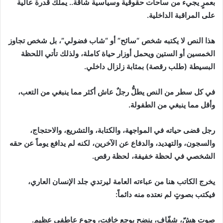
بعمرٍ يجيء من ساحات حقوقية وسياسية شاقة.. يملك قدرة عالية
على المراقبة الداخلية.
هذا النص لا يكتبه شخص “سائح” أو “شاب فضولي”، بل شخص تجاوز
الخمسين أو الستين ويحمل أوزار حياة كاملة، ولذلك تأتي اللحظة
البسيطة (طلب رقصة) بمثابة زلزال داخلي.
في كل سطر من النص يطلُّ رجلٌ عاش أكثر مما ينبغي من التعب،
وأقل مما ينبغي من الطفولة.
رجل قضى حياته في المواجهة، والكتابة، والتشريع، والاحتجاج،
والسجون، والتهديد، والدفاع عن الآخرين، لكنه لم يدافع يوماً عن حقه
الشخصي في لحظة خفيفة، لحظة رقص.
يخرج الكاتب هنا من عباءته العامة ليرتدي جلد الإنسان العاري،
فيكتب بصوتٍ لم نعتده منه دائماً:
صوت هشّ، شفّاف، ينضح بوجع خافت، وجوع عاطفي عظيم.