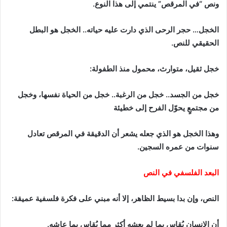
ونص “في المرقص” ينتمي إلى هذا النوع.
الخجل… حجر الرحى الذي دارت عليه حياته.. الخجل هو البطل
الحقيقي للنص.
خجل ثقيل، متوارث، محمول منذ الطفولة:
خجل من الجسد.. خجل من الرغبة.. خجل من الحياة نفسها، وخجل
من مجتمعٍ يحوّل الفرح إلى خطيئة
وهذا الخجل هو الذي جعله يشعر أن الدقيقة في المرقص تعادل
سنوات من عمره السجين.
البعد الفلسفي في النص
النص، وإن بدا بسيط الظاهر، إلا أنه مبني على فكرة فلسفية عميقة:
أن الإنسان يُقاس بما لم يعشه أكثر مما يُقاس بما عاشه.