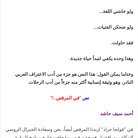
ولو خانتني اللغة…
ولو ضحكن الفتيات…
فقد حاولت.
وهذا وحده يكفي لتبدأ حياة جديدة.
وختاما يمكن القول: هذا النص هو جزء من أدب الاعتراف العربي
النادر، وهو وثيقة إنسانية أكثر منه جزءاً من أدب الرحلات.
نص
“في المرقص..!”
أحمد سيف حاشد
في “فولجا جراد” ارتدنا المرقص أيضاً، نحن وسعادة الجنرال الروسي
المكلف بمرافقتنا.. فسحة ترفيه ربما جاءت خارج برنامج الزيارة