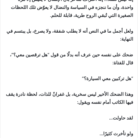
واحدة، وأن ما ننجزه في السياسة والنضال لا يعوّض تلك اللحظات
الصغيرة التي تُبقي الروح طرية، قابلة للحلم.
ولعل أجمل ما في النص أنه لا يطلب شفقة، ولا يصرخ، بل يبتسم في
النهاية:
ضحك على نفسه حين عرف أنه بدلًا من قول “هل ترقصين معي؟”،
قال للفتاة:
“هل تركبين معي السيارة؟”
وهذا الضحك الأخير ليس سخرية، بل غفرانٌ للذات، لحظة نادرة يقف
فيها الكاتب أمام نفسه ويقول:
لقد حاولت…
ولو تأخرت كثيرًا…