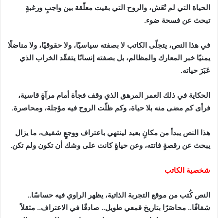
الحياة التي لم تُعَش، والروح التي بقيت معلّقة بين واجبٍ ورغبةٍ
تبحث عن فسحة ضوء.
في هذا النص، يتجلّى الكاتب لا بصفته سياسيًا، ولا حقوقيًا، ولا مناضلًا
يمنيًا خبر المعارك والمظالم، بل بصفته إنسانًا يتفقّد الخراب الذي
عَبَرَ حياته.
الحكاية في ذلك العمر المرهق الذي وقف فجأة أمام مرآةٍ قاسية،
فرأى كم مضى منه بلا حياة، وكم ظلّت الروح فيه مؤجلة، ومحاصرة.
هذا النص يبدأ من مكانٍ بعيد لينتهي باعتراف ووجعٍ شفيف، ما يزال
يبحث عن رقصةٍ فاتته، وعن حياةٍ كانت على وشك أن تكون ولم تكن.
شخصية الكاتب
النص كُتب من موقع التجربة الذاتية، يظهر الراوي فيه حساسًا..
شفافًا.. محاصَرًا بتاريخ قمعي طويل.. صادقًا في الاعتراف.. مثقلاً