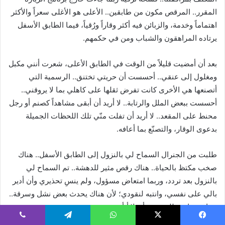
المقرر.. المرقص مكون من طابقين.. الأعلى هو الأغلى سعراً والأكثر
اهتماماً وخدمة، والزبائن فيه أكثر وقاراً ورُقياً، فيما الطابق الأسفل
يرتاده المراهقون والشباب ومن في حكمهم.
بعد أن أمضيت قليلاً من الوقت في الطابق الأعلى، شعرت أنني مكبل
ومغلول إلى عنقي.. أحسست أن حريتي تختنق.. الرسمية التي
أتصنعها هي الأخرى كانت تفرض ثقلها على كاهلي بما لا يروقني..
أحسست ببعض الملل والرتابة.. لا أريد أن أبقى مشاهداً كصنم أو رجل
محنط على المقعد.. لا أريد أن تفلت منّي تلك اللحظات الجميلة
بدعوى الوقار، والتصنّع بما أعافه.
طلبت من الجنرال السماح لي بالنزول إلى الطابق الأسفل.. هناك
صخب مكتظ بالحياة.. هناك رقص مثير للدهشة.. تم السماح لي
بالنزول بعد تردد، وربما امتعاض مسؤول، ولم ينسِ تحذيري وأن أدير
بالي على نفسي، وانتبه لنقودي؛ لأن هناك يحدث بعض نشل وسرقة..
ثم استدرك وطلب مني أن لا أتأخر.
يسبوك
‫X
واتساب
تيلقرام
ڤايبر