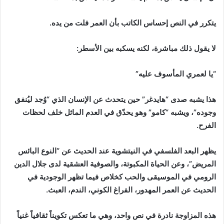
يتكرر في النص إحساس الكاتب بأن العمر فلت من يده.
لا يقول ذلك مباشرة، لكنه يسكبه بين الأسطر:
“يا لعمري المأسوف عليه”
هذا يشبه صدى “هايدغر” حين يتحدث عن الإنسان الذي “وُجد ليُنفق
وجوده”، ويشبه “كامو” وهو يحدّق في العدم الماثل خلف لحظات
الفرح.
يظهر البعد الفلسفي في النيتشوية عند الحديث عن “النوع البائس
المريض”، وعن الحياة المكبوتة، والصوفية العشقية لدى جلال الدين
الرومي في الموسيقى والحب كخلاص فيما تظهر الوجودية في
الحديث عن العمر المهدور، الفراغ الكوني، الندم، العبث.
هذه المزاوجة نادرة في نص واحد، وهي ما تعكس تكويناً ثقافياً غنياً