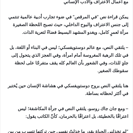
مع أعمال الاعتراف والأدب الإنساني
يمكن قراءة نص “في المرقص” في ضوء تجارب أدبية عالمية تنتمي
إلى جنس الاعتراف والبوح الداخلي، حيث تصبح اللحظة الصغيرة
مرآة لعمرٍ كامل، ويغدو المشهد البسيط فضاءً لتعرية الذات.
– يلتقي النص، مع عالم دوستويفسكي؛ ليس في البناء أو اللغة، بل
في تلك الرهبة المغروسة أمام امرأة، وفي العجز الذي يتحول إلى
جلدٍ للذات، وفي الشعور بأن العالم كله يقف متفرجًا على لحظة
سقوطك الصغير.
هنا يلتقي النص بروح دوستويفسكي في هشاشة الإنسان حين يُختبر
في أكثر لحظاته بساطة.
– ومع جان جاك روسو، يلتقي النص في جرأة المكاشفة؛ ليس
اعترافًا بالخطيئة، بل اعترافًا بالحرمان، كأنّ الكاتب يقول:
“لم تخذلني الحياة بقدر ما خذلتُ نفسي حين تركتها تتسرب من بين