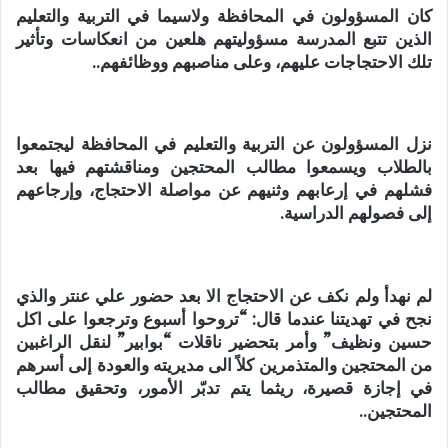
كان المسؤولون في المحافظة ولاسيما في التربية والتعليم
الذين تتبع المدرسة مسؤوليتهم هلعين من انعكاسات وتأثير
تلك الاحتجاجات عليهم، وعلى مناصبهم ووظائفهم..
نزل المسؤولون عن التربية والتعليم في المحافظة ليجتمعوا
بالطلاب ويسمعوا مطالب المحتجين ومناقشتهم فيها بعد
فشلهم في إرعابهم وثنيهم عن مواصلة الاحتجاج، وإرجاعهم
إلى فصولهم الدراسية.
لم نهدأ ولم نكف عن الاحتجاج الا بعد حضور علي عنتر والذي
نجح في تهديتنا عندما قال: “تروحوا أسبوع وترجعوا على اكل
حسين ونظيف” وأمر بتحضير ناقلات “بوابير” لنقل الراغبين
من المحتجين والمتذمرين كلاً الى مديريته والعودة إلى أسرهم
في إجازة قصيرة، ريثما يتم تدبّر الأمور، وتحقيق مطالب
المحتجين..