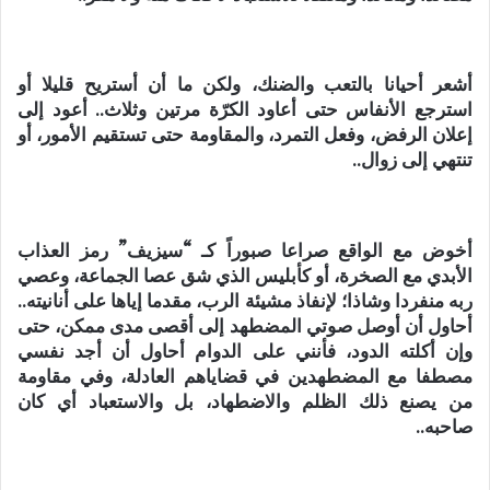
أشعر أحيانا بالتعب والضنك، ولكن ما أن أستريح قليلا أو
استرجع الأنفاس حتى أعاود الكرّة مرتين وثلاث.. أعود إلى
إعلان الرفض، وفعل التمرد، والمقاومة حتى تستقيم الأمور، أو
تنتهي إلى زوال..
أخوض مع الواقع صراعا صبوراً كـ “سيزيف” رمز العذاب
الأبدي مع الصخرة، أو كأبليس الذي شق عصا الجماعة، وعصي
ربه منفردا وشاذا؛ لإنفاذ مشيئة الرب، مقدما إياها على أنانيته..
أحاول أن أوصل صوتي المضطهد إلى أقصى مدى ممكن، حتى
وإن أكلته الدود، فأنني على الدوام أحاول أن أجد نفسي
مصطفا مع المضطهدين في قضاياهم العادلة، وفي مقاومة
من يصنع ذلك الظلم والاضطهاد، بل والاستعباد أي كان
صاحبه..