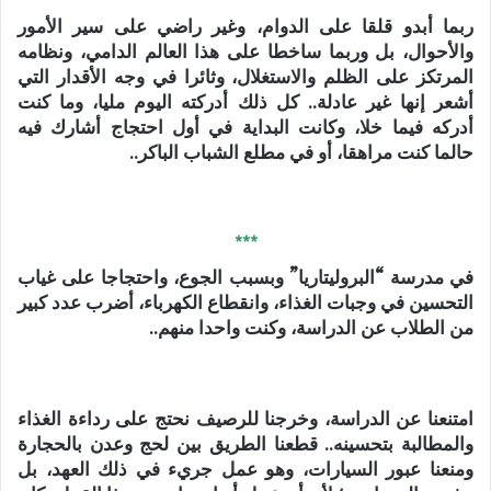
ربما أبدو قلقا على الدوام، وغير راضي على سير الأمور
والأحوال، بل وربما ساخطا على هذا العالم الدامي، ونظامه
المرتكز على الظلم والاستغلال، وثائرا في وجه الأقدار التي
أشعر إنها غير عادلة.. كل ذلك أدركته اليوم مليا، وما كنت
أدركه فيما خلا، وكانت البداية في أول احتجاج أشارك فيه
حالما كنت مراهقا، أو في مطلع الشباب الباكر..
***
في مدرسة “البروليتاريا” وبسبب الجوع، واحتجاجا على غياب
التحسين في وجبات الغذاء، وانقطاع الكهرباء، أضرب عدد كبير
من الطلاب عن الدراسة، وكنت واحدا منهم..
امتنعنا عن الدراسة، وخرجنا للرصيف نحتج على رداءة الغذاء
والمطالبة بتحسينه.. قطعنا الطريق بين لحج وعدن بالحجارة
ومنعنا عبور السيارات، وهو عمل جريء في ذلك العهد، بل