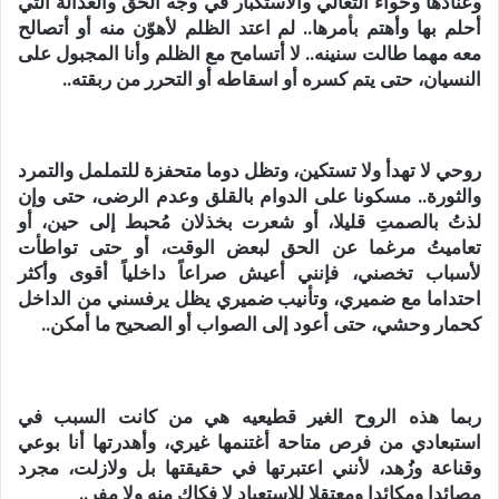
وعنادها وخواء التعالي والاستكبار في وجه الحق والعدالة التي
أحلم بها وأهتم بأمرها.. لم اعتد الظلم لأهوّن منه أو أتصالح
معه مهما طالت سنينه.. لا أتسامح مع الظلم وأنا المجبول على
النسيان، حتى يتم كسره أو اسقاطه أو التحرر من ربقته..
روحي لا تهدأ ولا تستكين، وتظل دوما متحفزة للتململ والتمرد
والثورة.. مسكونا على الدوام بالقلق وعدم الرضى، حتى وإن
لذتُ بالصمتِ قليلا، أو شعرت بخذلان مُحبط إلى حين، أو
تعاميتُ مرغما عن الحق لبعض الوقت، أو حتى تواطأت
لأسباب تخصني، فإنني أعيش صراعاً داخلياً أقوى وأكثر
احتداما مع ضميري، وتأنيب ضميري يظل يرفسني من الداخل
كحمار وحشي، حتى أعود إلى الصواب أو الصحيح ما أمكن..
ربما هذه الروح الغير قطيعيه هي من كانت السبب في
استبعادي من فرص متاحة أغتنمها غيري، وأهدرتها أنا بوعي
وقناعة وزُهد، لأنني اعتبرتها في حقيقتها بل ولازلت، مجرد
مصائدا ومكائدا ومعتقلا للاستعباد لا فكاك منه ولا مفر..