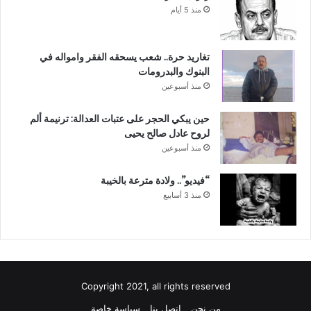
منذ 5 أيام
تغاريد حرة.. شعب يسحقه الفقر وامواله في
البنوك والبدرومات
منذ أسبوعين
حين يبكي الحجر على عتبات العدالة: ترنيمة ألم
لروح عادل صالح يحيى
منذ أسبوعين
“فيديو”.. ولادة مترعة بالخيبة
منذ 3 أسابيع
Copyright 2021, all rights reserved
من نحن
اتصل بنا
سياسة خاصة