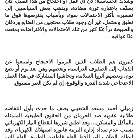
وشديد الحساسية؛ لأن أي عمل أو احتجاج من هذا القبيل، كان
يصنّف باعتباره ثورة مضادة، ويذهب بعض السياسيين إلى
تفسيره بأكثر الاحتمالات سوء، وبأسباب يفترضوها فوق ما
نطيق ونحتمل، غير أن وجود طلاب محتجين من الضالع وردفان
والصبيحة درأ عنّا كثير من تلك الاحتمالات والافتراضات ومنعت
عنّا عواقبه.
كثيرون هم الطلاب الذين التزموا الاحتجاج وامتنعوا عن
الذهاب إلى الصفوف الدراسية، وبعضهم وهن بعد يوم أو بضع
يوم، وبعضهم آثروا السلامة، وتحاشوا المشاركة في هذا العمل
الاحتجاجي شديد الندرة والوقوع، إن لم يكن الغير مسبوق..
زميلي أحمد مسعد الشعيبي يصف ما حدث بأول انتفاضه
طلابية عفوية ضد الحرمان من الحقوق الطبيعية المتمثلة
بالمأكل والمسكن… وقد اطلق شررها انقطاع التيار الكهربائي
بسبب عدم سداد إدارة التربية فاتورة استهلاك الكهرباء، وقد
انطلق الطلاب إلى الخط العام قاطعين للطريق العام التي