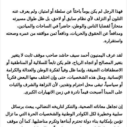
فهذا الرجل لم يكن يوماً باحثاً عن سلطة أو امتياز، ولم يعرف عنه
التلون أو التزلف لأي نظام سابق أو لاحق، بل ظل طوال مسيرته
منحازاً لقضايا الناس والوطن، حاضراً في الساحات والميادين،
ومدافعاً عن الحقوق والحريات، ودافعاً ثمن مواقفه من عمره وصحته
واستقراره.
لقد عرف اليمنيون أحمد سيف حاشد صاحب موقف ثابت لا يتغير
بتغير المصالح أو اتجاه الرياح، فلم يكن تابعاً للسلالية أو المناطقية أو
الاصطفافات الضيقة، وإنما ظل وفياً لفكرة الوطن والعدالة والكرامة
الإنسانية. ومثل هذه الشخصيات، حتى وإن اختلف معها البعض فكرياً
أو سياسياً، تبقى محل احترام وتقدير، لأن النزاهة والشرف والثبات
على المبدأ أصبحت قيماً نادرة في زمن الانهيارات الكبرى.
إن تجاهل معاناته الصحية، والتنكر لتاريخه النضالي، يبعث برسائل
سلبية وخطيرة لكل الكوادر الوطنية والشخصيات الحرة التي ما تزال
تؤمن بإمكانية بناء دولة تحترم أبناءها وتكرم مناضليها. كما أن موقف