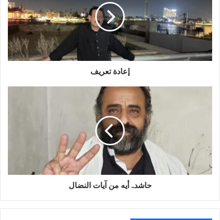
إعادة تعريف
حاشد..
أيه
من
آيات
النضال
حاشد.. أيه من آيات النضال