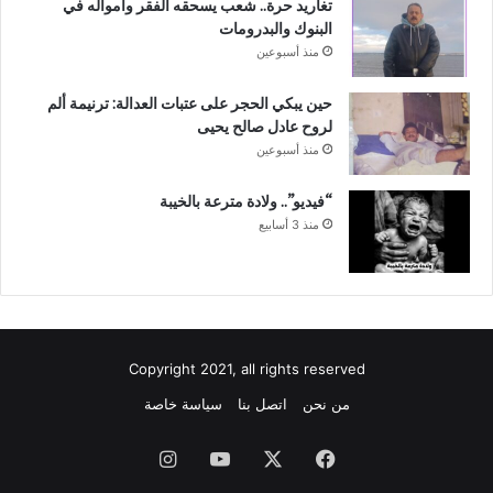
تغاريد حرة.. شعب يسحقه الفقر وامواله في
البنوك والبدرومات
منذ أسبوعين
حين يبكي الحجر على عتبات العدالة: ترنيمة ألم
لروح عادل صالح يحيى
منذ أسبوعين
“فيديو”.. ولادة مترعة بالخيبة
منذ 3 أسابيع
Copyright 2021, all rights reserved
من نحن
اتصل بنا
سياسة خاصة
فيسبوك
‫X
‫YouTube
انستقرام