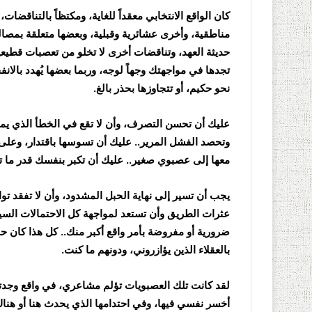
كان الواقع الانتخابي معقداً للغاية، ومكتظاً بالتناقضا
مناطقية، وأخرى عشائرية وقبلية، وبعضها متعلقة بمصال
حديثة العهد، وتناقضات أخرى لا تخلو من تعصبات قطيعيه
تجدها في مواجهتك وجهاً لوجه، وربما بعضها يُهدد بال
نحو حكيم، أو تتجاوزها بحذر بالغ.
عليك أن تحسن التصرف، وأن لا تقع في الخطأ الذي يمك
وتحصد الفشل المرير.. عليك أن تسوسها باقتدار، وعلى نح
معها إلى عصبوي صغير.. عليك أن تكبر بنفسك قدر ما ت
يجب أن تسير إلى نهاية الحبل المشدود، وأن لا تفقد توا
عثرات الطريق وأن تستعد لمواجهة كل الاحتمالات السيئة
ضرورية أو مفروضة بأمر واقع أكبر منك.. كل هذا كان حاضر
بالعقلاء الذين يؤازروني، ودونهم ما كنت.
لقد كانت تلك العصبويات تؤلم مشاعري، في واقع وجدته أكث
أخسر نفسي فيها، وفي احتدامها الذي يحدث هنا أو هناك