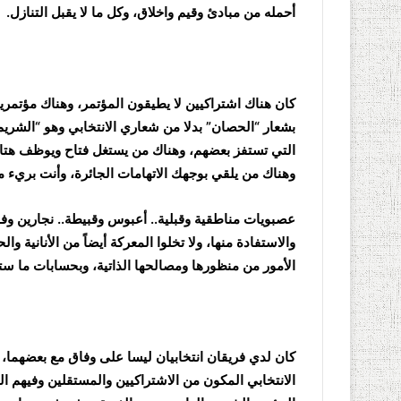
أحمله من مبادئ وقيم واخلاق، وكل ما لا يقبل التنازل.
كان هناك اشتراكيين لا يطيقون المؤتمر، وهناك مؤتمري
بشعار “الحصان” بدلا من شعاري الانتخابي وهو “الشر
التي تستفز بعضهم، وهناك من يستغل فتاح ويوظف هتافه
وهناك من يلقي بوجهك الاتهامات الجائرة، وأنت بريء م
عصبويات مناطقية وقبلية.. أعبوس وقبيطة.. نجارين وفق
والاستفادة منها، ولا تخلوا المعركة أيضاً من الأنانية
الأمور من منظورها ومصالحها الذاتية، وبحسابات ما ستج
كان لدي فريقان انتخابيان ليسا على وفاق مع بعضهما، ورب
الانتخابي المكون من الاشتراكيين والمستقلين وفيهم ال