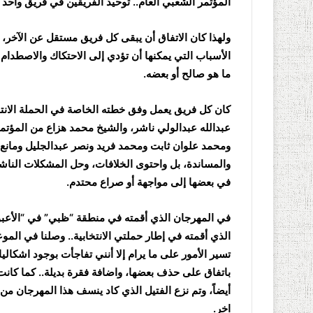
المؤتمر الشعبي العام.. توحيد الفريقين في فريق واحد 
ولهذا كان الاتفاق أن يبقى كل فريق مستقل عن الآخر، 
الأسباب التي يمكنها أن تؤدي إلى الاحتكاك والاصطدام
ما هو صالح أو بعضه.
كان كل فريق يعمل وفق خطته الخاصة في الحملة الانتخ
عبدالله عبدالولي ناشر، والشيخ محمد هزاع من المؤتمر،
ومحمد علوان ثابت ومحمد فريد ونصر عبدالجليل ومانع ع
والمساندة، بل واحتوى الخلافات، وحل المشكلات الناشئ
في بعضها إلى مواجهة أو صراع محتدم.
في المهرجان الذي أقمته في منطقة “ظبي” في “الأعبو
الذي أقمته في إطار حملتي الانتخابية.. وصلنا في ال
تسير الأمور على ما يرام إلا أنني تفاجأت بوجود اشكالي
باتفاق على حذف بعضها، واضافة فقرة بديلة.. كما كان
أيضاً، وتم نزع الفتيل الذي كاد ينسف هذا المهرجان
اخر.