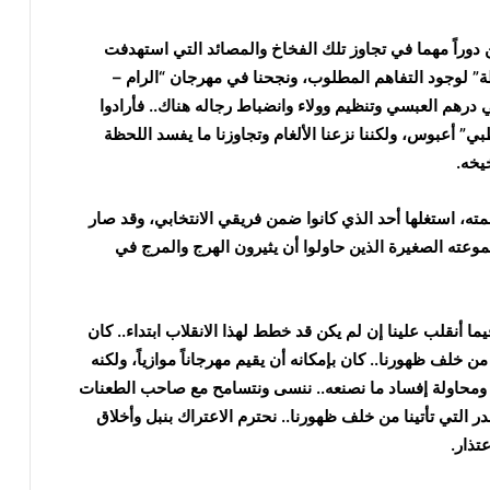
ن دوراً مهما في تجاوز تلك الفخاخ والمصائد التي استهدفت
ة” لوجود التفاهم المطلوب، ونجحنا في مهرجان “الرام –
درهم العبسي وتنظيم وولاء وانضباط رجاله هناك.. فأرادوا
” أعبوس، ولكننا نزعنا الألغام وتجاوزنا ما يفسد اللحظة
يخه.
مته، استغلها أحد الذي كانوا ضمن فريقي الانتخابي، وقد صار
جموعته الصغيرة الذين حاولوا أن يثيرون الهرج والمرج في
ما أنقلب علينا إن لم يكن قد خطط لهذا الانقلاب ابتداء.. كان
ن خلف ظهورنا.. كان بإمكانه أن يقيم مهرجاناً موازياً، ولكنه
ى ومحاولة إفساد ما نصنعه.. ننسى ونتسامح مع صاحب الطعنات
ر التي تأتينا من خلف ظهورنا.. نحترم الاعتراك بنبل وأخلاق
عتذار.