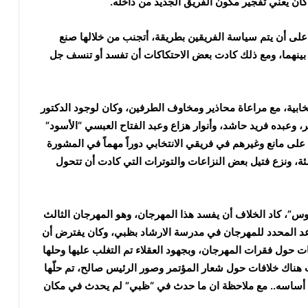
كان يعني تفجير مكون الفريق الجديد من داخله.
على أن يتم سياسة الفريقين بطريقة، أتجنب من خلالها صنع
 بينهما، ومع ذلك كادت بعض الاحتكاكات أن تفسد أو تنسف جل
ابية، مع مراعاة محاذير ومخاوف الطرفين، وكان لوجود الدكتور
 وعبده فريد حاشد، وأنوار هزاع وعبد الفتاح العبسي “الأسود”
لى مانع وغيرهم في فريقي الانتخابي دوراً مهماً في المشورة
ة، ونزع فتيل بعض النزاعات والتوترات التي كادت أن تتحول
س”، كاد الخلاف أن يفسد هذا المهرجان، وهو المهرجان الثالث
موعد المحدد للمهرجان في مدرسة الارشاد بظبي، وكان يفترض أن
ات حول فقرات المهرجان، وبجهود العقلاء تم التغلب عليها وحلها
ت هناك خلافات حول شعار المؤتمر وصور الرئيس صالح، تم حلّها
 من أساسه.. مع ملاحظة ان ما حدث في “ظبي” لم يحدث في مكان