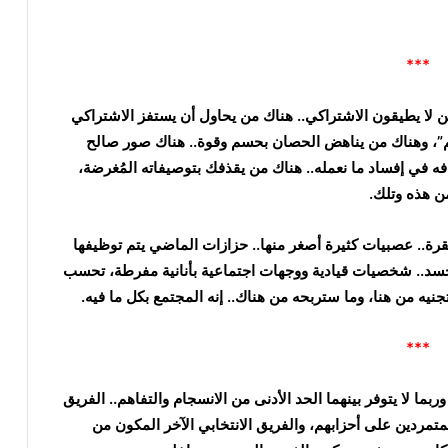
***
ن لا يطيقون الاشتراكي.. هناك من يحاول أن يستفز الاشتراكي
يم”، وهناك من يناهض الحصان بحسم وقوة.. هناك صور صالح
 في إفساد ما نعمله.. هناك من يقذفك بتوصيفاته المُغرضة،
ن هذه وتلك.
رة.. عصبيات كثيرة أصغر منها.. حزازات الماضي يتم توظيفها
 والحسد.. شخصيات قيادية ووجهات اجتماعية بأنانية مفرطة، تحسب
نيه من هنا، وما ستربحه من هناك.. إنه المجتمع بكل ما فيه.
***
ما لا يتوفر بينهما الحد الأدنى من الانسجام والتفاهم.. الفريق
متمردين على أحزابهم، والفريق الانتخابي الآخر المكون من