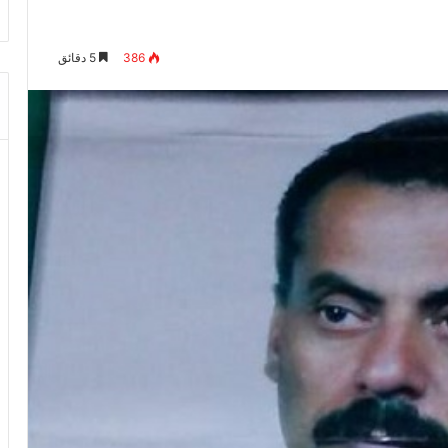
386
5 دقائق