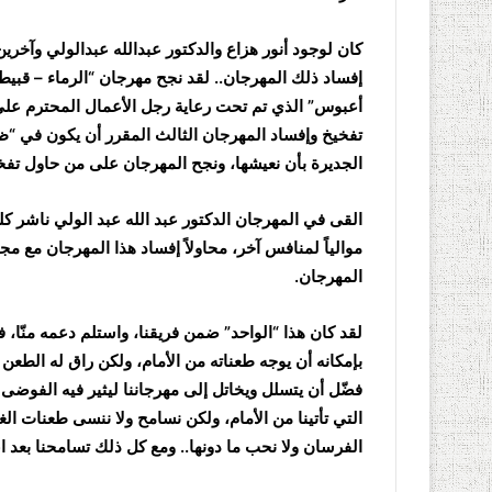
كان لوجود أنور هزاع والدكتور عبدالله عبدالولي وآخري
إفساد ذلك المهرجان.. لقد نجح مهرجان “الرماء – قبيط
أعبوس” الذي تم تحت رعاية رجل الأعمال المحترم علي 
تفخيخ وإفساد المهرجان الثالث المقرر أن يكون في “ظبي
الجديرة بأن نعيشها، ونجح المهرجان على من حاول تفخ
القى في المهرجان الدكتور عبد الله عبد الولي ناشر كل
موالياً لمنافس آخر، محاولاً إفساد هذا المهرجان مع م
المهرجان.
لقد كان هذا “الواحد” ضمن فريقنا، واستلم دعمه منّا، في
بإمكانه أن يوجه طعناته من الأمام، ولكن راق له الطعن م
فضّل أن يتسلل ويخاتل إلى مهرجاننا ليثير فيه الفوض
التي تأتينا من الأمام، ولكن نسامح ولا ننسى طعنات الغد
الفرسان ولا نحب ما دونها.. ومع كل ذلك تسامحنا بعد ا