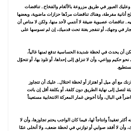
ت، وعليك العبور في طريق مزروعة بالألغام والفخاخ.. تناقضات
ح أنانية مفرطة، وهناك تناقضات مردّها حزازات ماضوية، وبعضها
.. تناقضات عصبوية ضيقة لا أنتمي لأحد منها، ولكن لا مناص أن
انفجار في وجهك، أو تنفجر بغتة تحت قدميك، إن لم تسوسها على
ن أن يحدث في لحظة شديدة الحساسية تدفع ثمنها غالياً،
و حكيم وواعي، وأن لا تنزلق إلى إحداها، أو تلوذ بها، أو تتحوّل
ستطيع.
زنك مع أي ميل أو اهتزاز أو لحظة اختلال.. عليك أن تتجاوز
 لتصل إلى نهاية الطريق دون كلفة، أو بكلفة أقل إن باتت
اً في البال، وأنا أخوض غمار المعركة الانتخابية مستعيناً
ر تعقيداً وانتاجاً لها، فيما كان الواجب يحتم تجاوزها، وأن لا
، وأن لا أفقد صوابي أو توازني في لحظة ضعف، ولا أتخلى عمّا