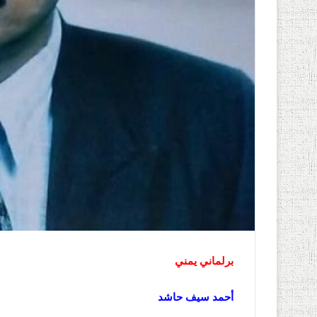
برلماني يمني
أحمد سيف حاشد