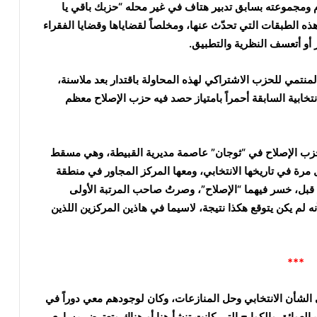
 ومجموعته بسابق تدبير هتاف في غير محله “حزبك باقي يا
ى هذه الطبقات التي تحدّث عنها، ومخلصاً لقضاياها وقضايا الفقراء
أو أتعسف النظرية والتطبيق.
نتمي للحزب الاشتراكي لهذه المحاولة باقتدار بعد ملاسنة،
نتخابية السابقة أحمراً بامتياز حصد فيه حزب الإصلاح معظم
وحزب الإصلاح في “ثوجان” عاصمة مديرية القبيطة، وهي مسقط
مرة في تاريخها الانتخابي، ومعها المركز المجاور في منطقة
 قبل، خسر فيهما “الإصلاح”، وصرتُ صاحب المرتبة الأولى
نه لم يكن يتوقع هكذا نتيجة، لاسيما في هاذين المركزين اللذين
***
لشأن الانتخابي وحل المنازعات، وكان لوجودهم معي دوراً في
 العوائق والكوابح التي كانت تنشأ هنا أو هناك وتعترض مساري