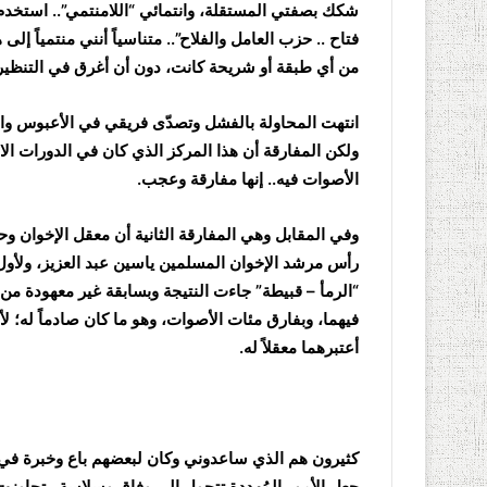
شكك بصفتي المستقلة، وانتمائي “اللامنتمي”.. استخدم
فتاح .. حزب العامل والفلاح”.. متناسياً أنني منتمياً إل
من أي طبقة أو شريحة كانت، دون أن أغرق في التنظير 
انتهت المحاولة بالفشل وتصدّى فريقي في الأعبوس والم
ولكن المفارقة أن هذا المركز الذي كان في الدورات الا
الأصوات فيه.. إنها مفارقة وعجب.
وفي المقابل وهي المفارقة الثانية أن معقل الإخوان 
رأس مرشد الإخوان المسلمين ياسين عبد العزيز، ولأول 
“الرمأ – قبيطة” جاءت النتيجة وبسابقة غير معهودة من
فيهما، وبفارق مئات الأصوات، وهو ما كان صادماً له؛ لأ
أعتبرهما معقلاً له.
كثيرون هم الذي ساعدوني وكان لبعضهم باع وخبرة في ا
جعل الأمور المُهددة تتحول إلى وفاق وسلاسة.. تجاوزت