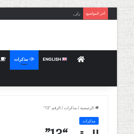
أخر المواضيع
زلزال مصر
HOME
ENGLISH
مذكرات
ت
الرئيسية
/
مذكرات
/
الرقم “13”
مذكرات