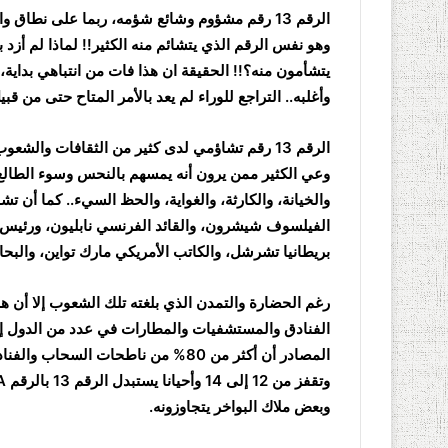
الرقم 13 رقم مشؤوم وشائع شؤمه، ربما على نطاق 
وهو نفس الرقم الذي يتشائم منه الكثير!! لماذا لم أزد ب
يتشأمون منه؟!! الحقيقة ان هذا فات من انتباهي بداية
وأغلبه.. التراجع للوراء لم يعد بالأمر المتاح حتى من قبيل
الرقم 13 رقم تشاؤمي لدى كثير من الثقافات والشع
وعي الكثير ممن يرون أنه يمسهم بالنحس وسوء الطالع
والخيانة، والكارثة، والغواية، والحظ السيء.. كما أن
الفيلسوف شيشرون، والقائد الفرنسي نابليون، ورئيس ال
بريطانيا تشرشل، والكاتب الأمريكي مارك تواين، وال
رغم الحضارة والتمدن الذي بلغته تلك الشعوب إلا أن هذ
الفنادق والمستشفيات والمطارات في عدد من الدول 
وبعض ملاك البواخر يتجاوزونه.