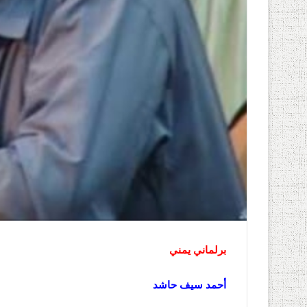
برلماني يمني
أحمد سيف حاشد