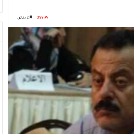
399
2 دقائق