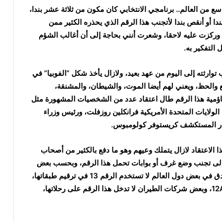
واسع من العالم.. برنامجي الانتخابي كان مكون من ثلاثة عشر بندا،
ندا أو أنقص بندا لأتجنب هذا الرقم الذي يحذره الكثير ممن
، وركزت عليه لاحقا، وشعرت أنني بحاجة إلى أن أغالب الشؤم
 التفكير به.
وب توارثته إلى اليوم من عهد بعيد، ولازال يأخذ شكل “الفوبيا” في
 والحظ، ويعني لهم أيضا الموت، والشيطان، والمشنقة،
 تشاؤمية هذا الرقم طال اعتقاد عدد من الشخصيات المشهورة مثل
ولايات المتحدة الأمريكية فرانكلين روزفلت، ورئيس وزراء
بحار المستكشف كريستوفر كولومبوس.
ا الاعتقاد لازال يتملك وعيهم وهو ما دفع بالكثير من أصحاب
إلى تجنب وضع غرف أو بوابات تحمل هذا الرقم، وبحسب بعض
المصادر أن أكثر من 80% من ناطحات السحاب والفنادق في بعض دول العالم لا تستخدم الرقم 13 في ترقيم طبقاتها،
وتقفز من 12 إلى 14 وأحيانا يستبدل الرقم 13 بالرقم 12A، وبعض شركات الطيران لا تدخل هذا الرقم على رحلاتها،