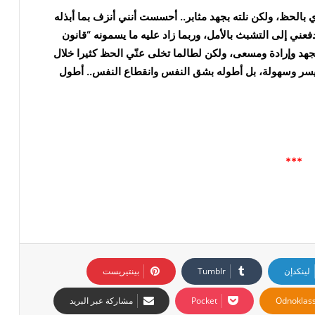
زي بالحظ، ولكن نلته بجهد مثابر.. أحسست أنني أنزف بما أبذله
 دفعني إلى التشبث بالأمل، وربما زاد عليه ما يسمونه “قانون
جهد وإرادة ومسعى، ولكن لطالما تخلى عنّي الحظ كثيرا خلال
بيسر وسهولة، بل أطوله بشق النفس وانقطاع النفس.. أطول
***
لينكدإن
بينتيريست
Odnoklass
‫Pocket
مشاركة عبر البريد