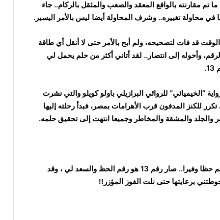
ما تم مقارنته بالواقع المعقد والصعب والمثقل بالركام.. جاء
يا في محاولة تغييره.. وشرف المحاولة أيضا ليس بالأمر اليسير.
 الانتخابي كان الوقت قد فات لتصحيحه، ولم أبح بالأمر حتى لا أنقل أي طاقة
م، وأحوله إلى انتصار.. لقد أتاني أكثر من حلم يحمل لي
.
ية “الخيميائي” للروائي البرازيلي باولو كويلو والتي نشرت
راعي الذي تكرر للكنز المدفون قرب الأهرامات بمصر، فبدأ رحلته إليها
بر والجلد والمشقة والمخاطر وجميعا انتهت إلى تحقيق حلمه.
– لقد كسرتُ النحس، بل صيرته نصرا وفوزا.. نلت بالرقم حظا وفيرا.. صار رقم 13 هو رقم الحظ والسعد لي ، وقد
حوطتني برعايتها حتى نلت الفوز المؤزر!!