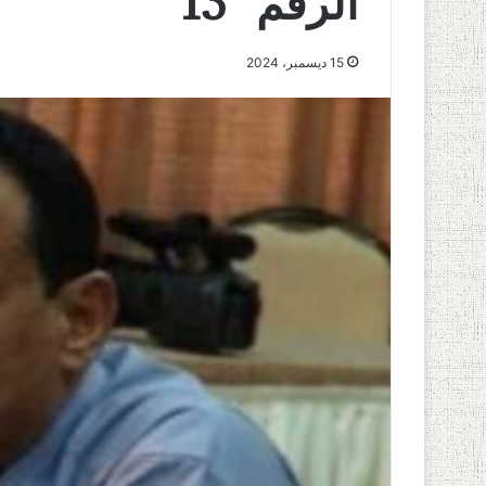
الرقم “13”
15 ديسمبر، 2024