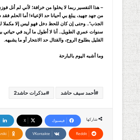
– هذا التفسير ربما لا يخلوا من خرافة؛ لأني لم أنل فو
من جهد جهيد، يبلغ بي أحيانا حد الإعياء! أما الحلم فقد
الجذب”.. وحتى إن كان للحظ دخل فهو ليس إلا مكملا ل
سنوات عمري الطويل.. أنا لا أطول ما أريد في حياتي 
القليل بطلوع الروح، والقتال حد الانتحار أو ما يشبهه.
وما أشبه اليوم بالبارحة
أحمد سيف حاشد
مذكرات حاشد2
شاركها
فيسبوك
‫X
niki