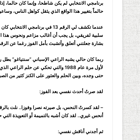
برنامجي الانتخابي لم يكن شاطحا، وإنما كان حالما، إذا 
حالماً بتغيير هذا الواقع الذي يثقل كواهل الناس، وساع
عندما تكشف لي الرقم 13 في برنامجي
سلبية لفريقي، بل يجب أن أغالب مزاعم ونحوس هذا الرق
بشارة جعلتني أتعلق وأتشبث بأمل الفوز رغما عن الرقم 13
ربما كان حالي يشبه الراعي الإسباني “سنتياغو” بطل روا
لأول مرة عام 1988 والتي تحكي عن حلم ال
حتى وجده، وبين الحلم والعثور على الكنز كثير من الص
لقد صرتُ أحدث نفسي بعد الفوز:
أنحس غيري.. لقد كان أشبه بالتميمة أو التعويذة التي 
ثم أجدني أناقش نفسي: