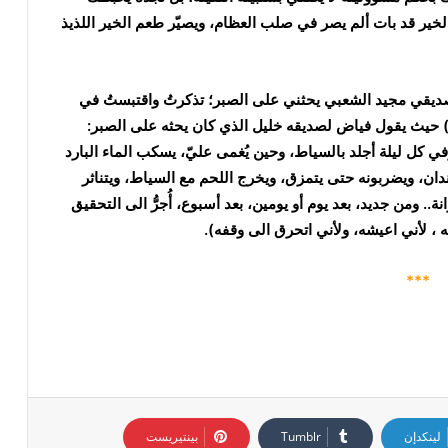
لخير قد بات ألم يصر في صلب العظام، ويصيّر طعم الخير اللذيذ
لما كان صديقي مجيد الشعبي يحثني على الصبر؛ تذكرتُ واقتبستُ في
ذة) حيث يقول فياض لصديقه خليل الذي كان يحثه على الصبر:
وفي كل ليلة أجلد بالسياط، وحين يُغمى عليّ، يسكب الماء البارد
ان، ويضربونه حتى يتمزق، ويخرج اللحم مع السياط، ويتناثر
. ومن جديد، بعد يوم أو يومين، بعد أسبوع، أُجرُّ الى التحقيق
ه ، لأني اعيشه، ولأني اتحرق الى وقفه).
***
لينكدإن
بينتيريست