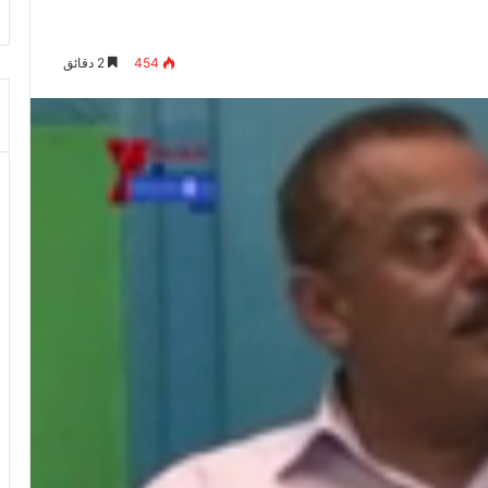
454
2 دقائق