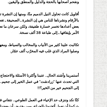
ونفحم أصحابها بالحجة والدليل والمنطق واليقين.
أقاويل كانت تحاول النيل الدميم منّا، ومنها إن النشرة
بعض أعدادها تخسر خسارة طفيفة، ولكن سرعان ما نعوّضها
الأمر بإيقافها ـ إلى طباعة 38 ألف نسخة.
تكالبت علينا كثير من الأنياب والمخالب والسياط، ومع
وصلوا المراد الذي غلب فيه المخرّب ألف عمّار.
أستمرينا وأشتد الحال.. عتبنا وأكثرنا الأسئلة والاحتجاج
التي تحدث عنها “زرادشت” في عمل الخير إلى جحيم.. 
إلى الجحيم خير من الخير؟!!
كنّا نكد وننزف حد الإعياء في العمل الطوعي.. نتفاني ف
يتركونا أن نعمل أثخنونا بالجراح، ومن يفترض أن يعضدك