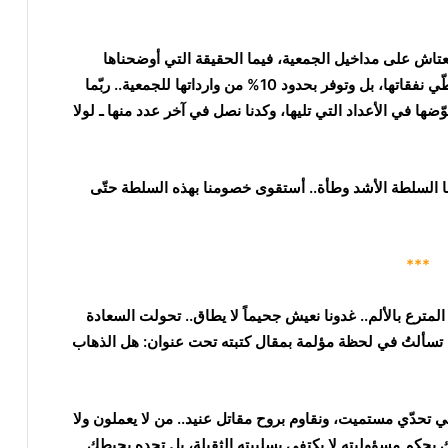
 تعتاش على مداخيل الجمعية، فيما الحقيقة التي أوضحناها
بالأرقام ونشرناها للناس هي إن النشرة ـ الصحيفة ـ تغطّي نفقاتها، بل وتوفر بحدود 10% من وارداتها للجمعية.. ربّما
 في الأعداد التي تليها، وكدنا نصل في آخر عدد منها ـ لولا
ها السلطة الأشد وطأة.. أستقوى خصومنا بهذه السلطة حتّى
***
 المترع بالألم.. غدونا نعيش جحيماً لا يطاق.. تحولت السعادة
تسألتُ في لحظة مؤلمة بمقال كتبته تحت عنوان: هل الذهاب
ي تحدّي مستميت، ونقاوم بروح مقاتل عنيد.. من لا يعملون ولا
 بحكم مسؤوليته لا يكتفي بسلبيته الثقيلة، بل تجده يحبطك