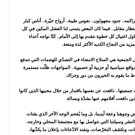
اكمه.. جنود مجهولون.. نفوس طيبة.. أرواح خيّرة.. أناس كبار
 انتظار مقابل.. فيما كان البعض يتمنى لنا الفشل المكين في كل
 اغتيال كل خطوة نتقدم بها إلى الأمام.. كنّا نواجه أعداء
زيد من النجاح الكديد الأكثر لذة ومتعة.
 الجمعية هي السلاح الامضاء في التصدّي للهجمات التي تندفع
 بدوافع سياسية أو حزبية أو عصبوية.. المواجهات ظلّت مستمرة
حباط ما يقوم به الخيرون من دور وحراك.
معيتها.. دافعت عن نفسها باقتدار من خلال محبيها الذين كانوا
 الذين دافعت أقلامهم عنها بشدّة وبسالة.
 وجوهنا وعفة أيدينا، بل وما يُفحم الوجه الآخر الذي يقتات
والنشر وسيلتنا التي نتواصل بها مع مجتمعنا المحلي وخارجه،
ت، ونكشف التخرّصات، ونفند الادّعاءات بإعلان ما يكذّبها،