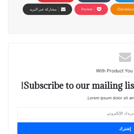
Odnoklass
‫Pocket
مشاركة عبر البريد
With Product You
Subscribe to our mailing lis
Lorem ipsum dolor sit am