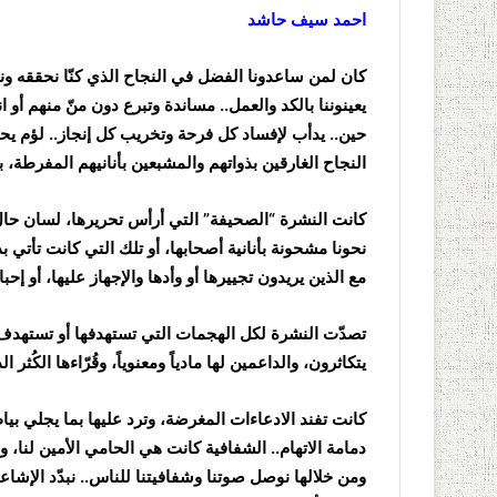
احمد سيف حاشد
كان لمن ساعدونا الفضل في النجاح الذي كنّا نحققه ونر
يعينوننا بالكد والعمل.. مساندة وتبرع دون منّ منهم أو
حين.. يدأب لإفساد كل فرحة وتخريب كل إنجاز.. لؤم يحاول
النجاح الغارقين بذواتهم والمشبعين بأنانيهم المفرطة، بم
كانت النشرة “الصحيفة” التي أرأس تحريرها، لسان حال
نحونا مشحونة بأنانية أصحابها، أو تلك التي كانت تأتي
مع الذين يريدون تجييرها أو وأدها والإجهاز عليها، أو إ
تصدّت النشرة لكل الهجمات التي تستهدفها أو تستهدف ج
يتكاثرون، والداعمين لها مادياً ومعنوياً، وقُرّاءها الكُثر
كانت تفند الادعاءات المغرضة، وترد عليها بما يجلي بياض
دمامة الاتهام.. الشفافية كانت هي الحامي الأمين لنا، 
ومن خلالها نوصل صوتنا وشفافيتنا للناس.. نبدّد الإشاعا