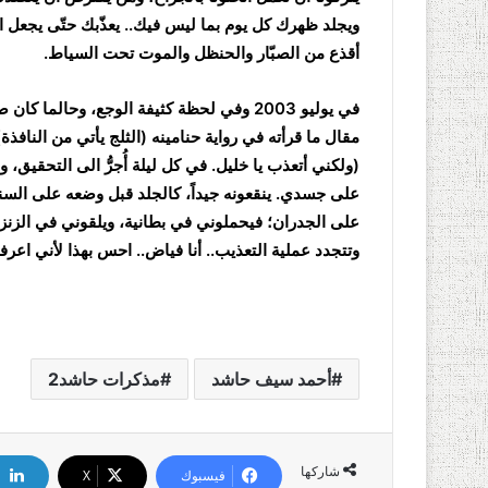
ويجلد ظهرك كل يوم بما ليس فيك.. يعذّبك حتّى يجعل ا
أقذع من الصبّار والحنظل والموت تحت السياط.
في يوليو 2003 وفي لحظة كثيفة الوجع، وحا
مقال ما قرأته في رواية حنامينه (الثلج يأتي من الناف
(ولكني أتعذب يا خليل. في كل ليلة أُجرُّ الى التحقيق، 
على جسدي. ينقعونه جيداً، كالجلد قبل وضعه على السند
على الجدران؛ فيحملوني في بطانية، ويلقوني في الزنزانة.
وتتجدد عملية التعذيب.. أنا فياض.. احس بهذا لأني اعرف
أحمد سيف حاشد
مذكرات حاشد2
شاركها
فيسبوك
‫X