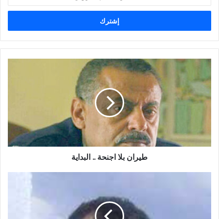
بريدك
الإلكتروني
طيران
بلا
اجنحة
..
البداية
طيران بلا اجنحة .. البداية
طيران
بلا
اجنحة
..
على