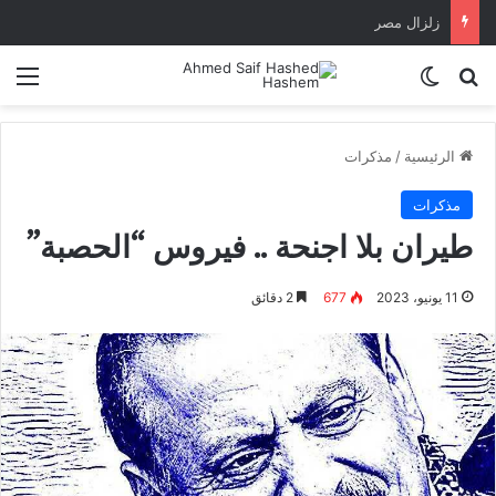
زلزال مصر
بحث عن
الوضع المظلم
الق
الرئيسية
/
مذكرات
مذكرات
طيران بلا اجنحة .. فيروس “الحصبة”
11 يونيو، 2023
677
2 دقائق