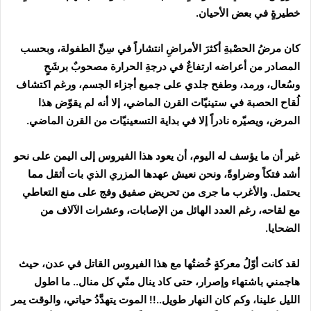
خطيرةٍ في بعض الأحيان.
كان مرضُ الحصْبةِ أكثرَ الأمراضِ انتشاراً في سِنِّ الطفولة، وبحسب
المصادر من أعراضه ارتفاعٌ في درجةِ الحرارة مصحوبٌ برشَحٍ
وسُعال، ورمد، وطفح جلدي على جميع أجزاء الجسم، ورغم اكتشاف
لُقاح الحصبة في ستينيّات القرن الماضي، إلا أنه لم يقوّض هذا
المرض، ويصيّره نادراً إلا في بداية التسعينيّات من القرن الماضي.
غير أن ما يؤسف له اليوم، أن يعود هذا الفيروس إلى اليمن على نحو
أشد فتكاً وضراوةً، ونحن نعيش عهدها المزري الذي بات أثقل مما
يحتمل. والأغرب ما جرى من تحريض صفيق وفج على منع التعاطي
مع لقاحه، رغم العدد الهائل من الإصابات، وعشرات الآلاف من
الضحايا.
لقد كانت أوّلُ معركةٍ خُضتُها مع هذا الفيروس القاتل في عدن، حيث
هاجمني باشتهاء وإصرار، حتى كاد ينال منّي كل منال.. ما اطول
الليل علينا، وكم كان النهار طويل..!! الموت يتهدَّدُ حياتي، والوقت يمر