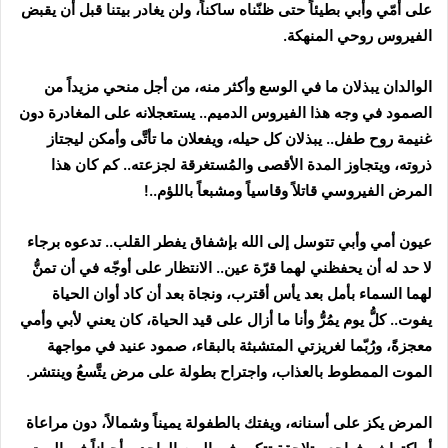
على أمّي وأبي بطيئاً حتى ظنّناه ساكناً، ولن يغادر بيتنا قبل أن يقبض
الفيروس روحي المنهكة.
الوالدان يبذلان ما في الوسع وأكثر منه، من أجل منحي مزيداً من
الصمود في وجه هذا الفيروس الدميم.. يستعجلانه على المغادرة دون
غنيمة روح طفل.. يبذلان كل حيله، ويفعلان ما تأتَّى وأمكن ليجتاز
ذروته، ويتجاوز المدة الأقصى والمُستغرقة لجزعته.. كم كان هذا
المرض الفيروسي قاتلاً وقاسياً ومشبعاً باللؤم..!
عيون أمي وأبي تتوسل إلى الله بإشفاق يفطر القلب.. تدعوه برجاء
لا حد له أن يحفظني لهما قرّة عين.. الانتظار على أوجّه في أن تمنُّ
لهما السماء بأمل بعد يأس أقترب، ونجاة بعد أن كاد أوان الحياة
يفوت.. كلُّ يوم يمُرُّ وأنا ما أزال على قيد الحياة، كان يعني لأبي وأمي
معجزةً، ورُبّما لغريزتي المتشبثة بالبقاء، صمود عنيد في مواجهة
الموت الممطوط بالعذاب، واجتراح بطولة على مرض يتَّسعُ وينتشر.
المرض يكز على أسنانه، ويفتك بالطفولة يميناً وشمالاً، دون مراعاة