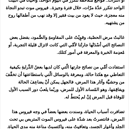
أو اكتراث.. فواجع متلاحقة تتكرر في اليوم الواحد، وأحياناً في البيت
الواحد تتكرر عدّة مرّات، خلال فترة وجيزة.. فيروس موت تبدو النجاة
منه معجزة، حيث لا يعود من بيت فقير إلا وقد نهب من أطفالها روح
من يشتهيه.
غالبتُ مرض الحصْبة، وقوِيْتُ على المقاومةِ والصُّمود، بفضل بعض
النصائح التي أسْدَتْها جارتُنا لأمِّي التي كانت لاتزال قليلة التجربة، أو
مُعدِمة الخبرة والمعرفة في أمور كتلك.
استفادت أمِّي من نصائح جارتها الّتي كان لديها بعضُ الدِّرايةِ بكيفية
التعاطي مع هكذا حالة، ومعرفة بالوسائل الّتي باستطاعتها أن تخفِّفَ
من وحشيَّة وآثار هذا المرض، فالجهل يمكن أنْ يضاعِفَ الحالة
ويفاقِمَها، وهو المُساند الأول للمرض، وربّما يلعبُ دور السبب الأول
للوفاة قبل المرض إنْ لم يُحتطْ له.
تضافرت أسباب الحياة، وسندت بعضها بعضاً في وجه فيروس هذا
المرض، فانتصرتُ بعد شدّة على فيروس الموت المتربص بي تحت
الجلد وأغوار الجسد، وتعافيتُ منه، واكتسبتُ مناعة منه مدى الحياة.