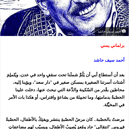
أحمد سيف حاشد
برلماني يمني
أحمد سيف حاشد
بعد أن أستطاع أبي أن يَلُمَّ شملَنا تحت سقفٍ واحد في عدن، ويُلملِمَ
أشتات أسرتنا الصغيرة بمسكن صغير في “دار سعد”، ويؤينا إليه،
محاطين بقْدر من السّكينة والدَّعة التي نبحث عنها، دخلت علينا
الحصْبةُ بدمامتِها، وما تحمِلهُ من بشاعةٍ وافتراس، أو هكذا بات الأمر
في المخيِّلة.
مرضتُ بالحصْبة.. كان مرضُ الحصْبةِ ينتشر ويفتِكُ بالأطفال، الحصْبةُ
فيروس “انتقالي” حاد ومُعدٍ يُصيبُ الأطفال، ويسبّب لهم مضاعفاتٍ