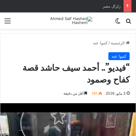
زلزال مصر
بحث عن
الوضع المظلم
الق
الرئيسية
/
كتبوا عنه
كتبوا عنه
“فيديو”.. أحمد سيف حاشد قصة
كفاح وصمود
3 مايو، 2026
181
أقل من دقيقة