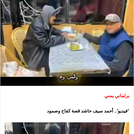
برلماني يمني
“فيديو”.. أحمد سيف حاشد قصة كفاح وصمود
مشغل
الفيديو