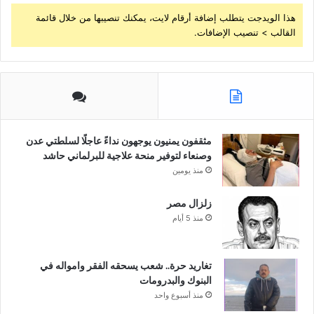
هذا الويدجت يتطلب إضافة أرقام لايت، يمكنك تنصيبها من خلال قائمة
القالب > تنصيب الإضافات.
مثقفون يمنيون يوجهون نداءً عاجلًا لسلطتي عدن
وصنعاء لتوفير منحة علاجية للبرلماني حاشد
منذ يومين
زلزال مصر
منذ 5 أيام
تغاريد حرة.. شعب يسحقه الفقر وامواله في
البنوك والبدرومات
منذ أسبوع واحد