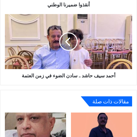
أنقذوا ضميرنا الوطني
أحمد
سيف
حاشد
..
سادن
الضوء
في
زمن
العتمة
أحمد سيف حاشد .. سادن الضوء في زمن العتمة
مقالات ذات صلة