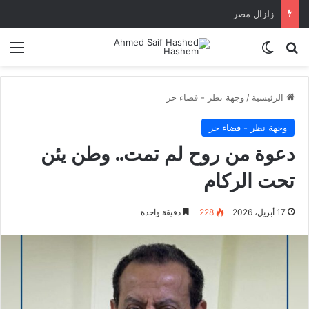
زلزال مصر
بحث عن
الوضع المظلم
الق
الرئيسية
/
وجهة نظر - فضاء حر
وجهة نظر - فضاء حر
دعوة من روح لم تمت.. وطن يئن
تحت الركام
17 أبريل، 2026
228
دقيقة واحدة