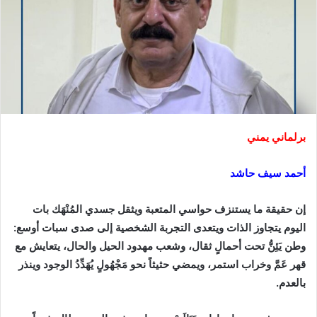
برلماني يمني
أحمد سيف حاشد
إن حقيقة ما يستنزف حواسي المتعبة ويثقل جسدي المُنْهَك بات
اليوم يتجاوز الذات ويتعدى التجربة الشخصية إلى صدى سبات أوسع:
وطن يَئِنُّ تحت أحمالٍ ثقال، وشعب مهدود الحيل والحال، يتعايش مع
قهر عَمَّ وخراب استمر، ويمضي حثيثاً نحو مَجْهُولٍ يُهَدِّدُ الوجود وينذر
بالعدم.