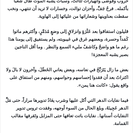
حروب وفوضى وانهيارات تَتَالَتْ، وسبات يشبه الموت طال شعباً
بأكمله.. فرحٌ جَفَّ، وأحزان توالت، وخسارات لا تريد أن تنتهي، ونخب
سقطت بعناوينها وشعاراتها من عليائها إلى الهاوية.
قليلون استفاقوا بعد عَثْرَةٍ وانزلاقٍ إلى وضعٍ مُدَمِّرٍ، وأكثرهم ماتوا
كَمَداً وحسرة، وبعضهم غرق في غيبوبته، ولم يستفيق إلى يومنا هذا
رغم ما هو واضحٌ وكاشفٌ مليء السمع والنظر . وما أقل الناجين
بصبر يشبه المعجزة!
بعض ما زال يَتَرَنَّحُ في نعاسه، وبعض يعاني الخَطَلَ، وآخرون لا بالَ ولا
اكتراثَ بعد أن فقدوا إحساسهم وحواسهم، ومنهم من استفاق على
واقع يقول: «كانت هنا يمن».
فيما نفايات الدهر التي أكل عليها وشرب يعَادُ تدويرها مراراً، حتى مَلَّ
الدهر عَجِينَهُ، وبلغ الحال من السوء أوجهه، وفقدت تروس تدوير
النفايات أسنانها.. نفايات باتت تعافها حتى المزابل وتَقرفها مقالب
القمامة.