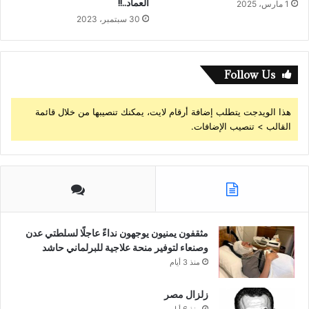
العماد..!!
1 مارس، 2025
30 سبتمبر، 2023
Follow Us
هذا الويدجت يتطلب إضافة أرقام لايت، يمكنك تنصيبها من خلال قائمة
القالب > تنصيب الإضافات.
مثقفون يمنيون يوجهون نداءً عاجلًا لسلطتي عدن
وصنعاء لتوفير منحة علاجية للبرلماني حاشد
منذ 3 أيام
زلزال مصر
منذ 6 أيام