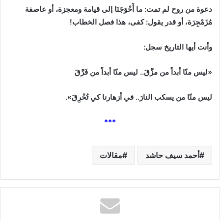
دعوة من روح لم تمت: ما أَحْوَجَنَا إلى قيامة ومعجزة، أو عاصفة
مُزَمْجِرَة، أو قدر يقول: كفى، هذا فصل الخطاب!
وأنت أيها التاريخ سجل:
«ليس منّا أبداً من مزَّقَ.. ليس منّا أبداً من فَرَّقَ
ليس منّا من يسكب النارَ.. في أزهارنا كي تُحْرِقَ».
***
أحمد سيف حاشد
مقالات