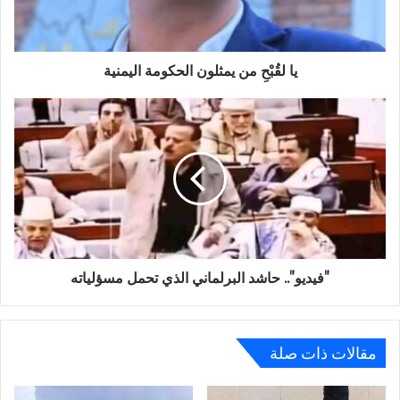
يا لقُبْحِ من يمثلون الحكومة اليمنية
"فيديو"..
حاشد
البرلماني
الذي
تحمل
مسؤلياته
"فيديو".. حاشد البرلماني الذي تحمل مسؤلياته
مقالات ذات صلة