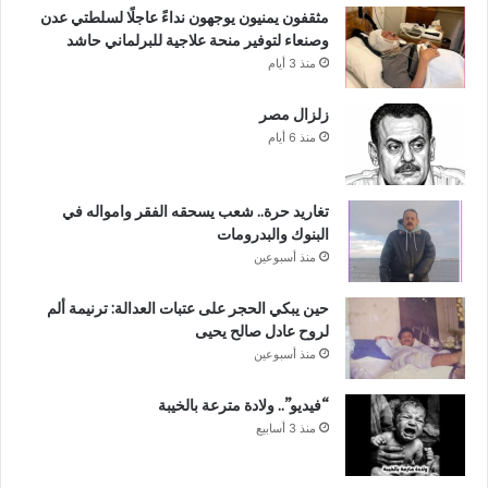
مثقفون يمنيون يوجهون نداءً عاجلًا لسلطتي عدن
وصنعاء لتوفير منحة علاجية للبرلماني حاشد
منذ 3 أيام
زلزال مصر
منذ 6 أيام
تغاريد حرة.. شعب يسحقه الفقر وامواله في
البنوك والبدرومات
منذ أسبوعين
حين يبكي الحجر على عتبات العدالة: ترنيمة ألم
لروح عادل صالح يحيى
منذ أسبوعين
“فيديو”.. ولادة مترعة بالخيبة
منذ 3 أسابيع