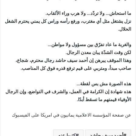
ما استحاش… ولا تردّد… ولا هرب وراء الألقاب.
نزل يشتغل مثل أي مغترب، ورفع رأسه وراس كل يمني يحترم الشغل
الحلال.
والغربة ما عاد تفرّق بين مسؤول ولا مواطن…
لكن وقت الشدّة يبان معدن الرجال.
وهذا الموقف يبرهن إن أحمد سيف حاشد رجال محترم، شجاع،
صاحب مبدأ، ومتربي على قيم ترفع قدره فوق كل المناصب.
هذه الصورة مش بس لقطة…
هذه شهادة إن الكرامة في العمل، والشرف في التواضع، وإن الرجال
الأوفياء قيمتهم ما تسقط أبدًا.
عن صفحة المؤسسة الاعلامية يمانيون في امريكا على الفيسبوك
أحمد سيف حاشد
كتبوا عنه