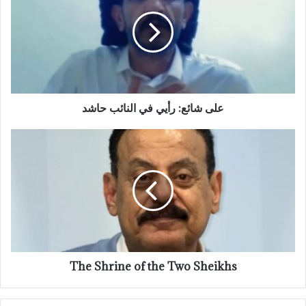
رأيي
في
النائب
حاشد
على شائع: رأيي في النائب حاشد
The
Shrine
of
the
Two
Sheikhs
The Shrine of the Two Sheikhs