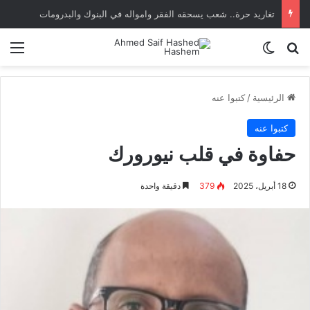
تغاريد حرة.. شعب يسحقه الفقر وامواله في البنوك والبدرومات
بحث عن
الوضع المظلم
الق
الرئيسية
/
كتبوا عنه
كتبوا عنه
حفاوة في قلب نيورورك
18 أبريل، 2025
379
دقيقة واحدة