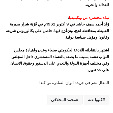
للعدالة والحرية.
نبذة
مختصرة
من
ويكيبيديا
:
وُلدَ أحمد سيف حاشد في 9 اكتوبر 1962م في قَرْيَة شرار مديرية
القبيطة بمحافظة لحج، وترَعْرَع فيها. حاصل على بكالوريوس شريعة
وقانون ومؤهل سياسة دولية.
اشتهر بانتقاداته اللاذعة لحكومتي صنعاء وعدن ولقيادة مجلس
النواب نفسه بسبب ما يصفه بالفساد المستشري داخل المجلس
وفي مختلف أجهزة الدولة والتعدي على الدستور وحقوق الإنسان
على حد تعبيره.
المقال نشر في جريدة الوان الصادرة من كندا
كتبوا عنه
محمد المخلافي