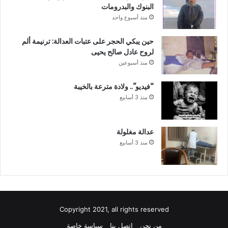
البنوك والبدرومات
منذ أسبوع واحد
حين يبكي الحجر على عتبات العدالة: ترنيمة ألم
لروح عادل صالح يحيى
منذ أسبوعين
“فيديو”.. ولادة مترعة بالخيبة
منذ 3 أسابيع
عدالة مغلولة
منذ 3 أسابيع
Copyright 2021, all rights reserved
من نحن
اتصل بنا
سياسة خاصة