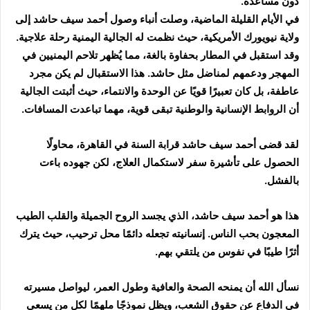
دون مساعدة.
في الأيام القليلة الماضية، وصلت أنباء وصول أحمد سيف حاشد إلى
ولاية نيويورك الأمريكية، حيث نظمت له الجالية اليمنية رحلة علاجية.
وقد استقبل في المطار بحفاوة بالغة، مما يُظهر تلاحم اليمنيين في
المهجر ودعمهم لمناضل مثل حاشد. هذا الاستقبال لم يكن مجرد
عاطفة، بل كان تعبيرًا قويًا عن الوحدة والانتماء، حيث أثبتت الجالية
أن الروابط الإنسانية والوطنية تبقى قوية، مهما تباعدت المسافات.
لقد قضى أحمد سيف حاشد قرابة السنة في القاهرة، محاولًا
الحصول على تأشيرة سفر لاستكمال العلاج، لكن جهوده باءت
بالفشل.
هذا هو أحمد سيف حاشد، الذي يجسد الروح الجميلة والقلب الطيب
المعجون بحب الناس. إنسانيته تجعله دائمًا محل ترحيب، حيث يترك
أثرًا طيبًا في نفوس من يلتقي بهم.
نسأل الله أن يمنحه الصحة والعافية وطول العمر، ليواصل مسيرته
في الدفاع عن حقوق الشعب، ويظل نموذجًا ملهمًا لكل من يسعى