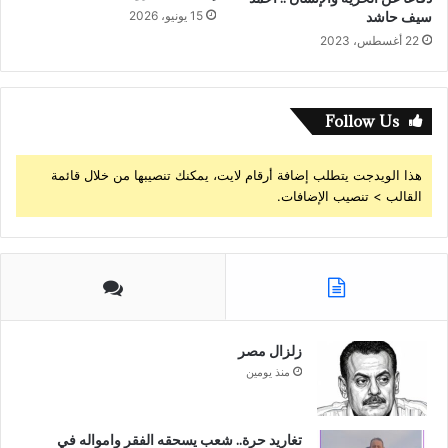
سيف حاشد
15 يونيو، 2026
22 أغسطس، 2023
Follow Us
هذا الويدجت يتطلب إضافة أرقام لايت، يمكنك تنصيبها من خلال قائمة
القالب > تنصيب الإضافات.
زلزال مصر
منذ يومين
تغاريد حرة.. شعب يسحقه الفقر وامواله في