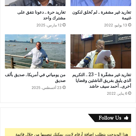
تغاريد غير مشفرة .. لم نُخلق لنكون
تغاريد حرة .. دعونا نتفق على
غنيمة
مشترك واحد
13 يوليو، 2022
12 مارس، 2025
تغاريد غير مشفّرة 1 – 23 .. التكريم
من يومياتي في أمريكا.. صديق بألف
الذي يليق بفريق الناشئين وقضايا
صديق
أخرى.. أحمد سيف حاشد
23 أغسطس، 2025
6 يناير، 2022
Follow Us
هذا الويدجت يتطلب إضافة أرقام لايت، يمكنك تنصيبها من خلال قائمة