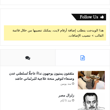
Follow Us
هذا الويدجت يتطلب إضافة أرقام لايت، يمكنك تنصيبها من خلال قائمة
القالب > تنصيب الإضافات.
مثقفون يمنيون يوجهون نداءً عاجلًا لسلطتي عدن
وصنعاء لتوفير منحة علاجية للبرلماني حاشد
منذ يومين
زلزال مصر
منذ 5 أيام