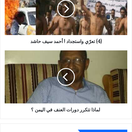
أحمد
سيف
حاشد
(4) تعرّي واستجداد ! أحمد سيف حاشد
لماذا
تتكرر
دورات
العنف
في
اليمن
؟
لماذا تتكرر دورات العنف في اليمن ؟