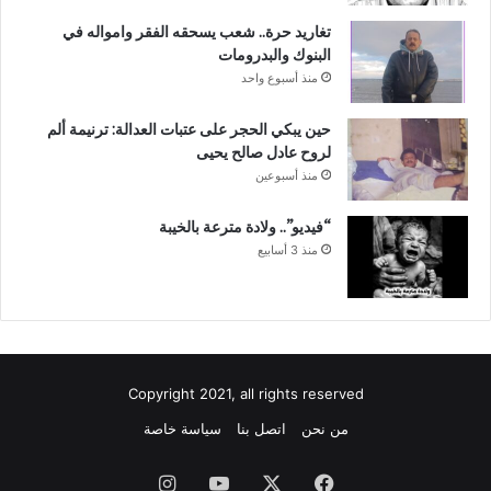
تغاريد حرة.. شعب يسحقه الفقر وامواله في
البنوك والبدرومات
منذ أسبوع واحد
حين يبكي الحجر على عتبات العدالة: ترنيمة ألم
لروح عادل صالح يحيى
منذ أسبوعين
“فيديو”.. ولادة مترعة بالخيبة
منذ 3 أسابيع
Copyright 2021, all rights reserved
من نحن
اتصل بنا
سياسة خاصة
فيسبوك
‫X
‫YouTube
انستقرام