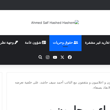
غاريد غير مشفرة
حقوق وحريات
شؤون عامة
وجهة نظر 
‫X
فيسبوك
‫YouTube
انستقرام
بحث عن
ن و اعلاميون و مثقفون مع النائب أحمد سيف حاشد، على خلفية تعرضه
نقاذ بصنعاء.
اء و محامون و