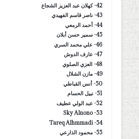
42- كهلان عبد العزيز الشجاع
43- ناصر قاسم الفهيدي
44- أحمد الرمعي
45- سمير حسن أبلان
46- علي محمد السري
47- عارف الدوش
48- العزي الصلوي
49- مازن الشلال
50- أنس القباطي
51- نبيل الحسام
52- عبد الولي عطيف
53- Sky Alnono
54- Tareq Alhmmadi
55- محمود الذارعي