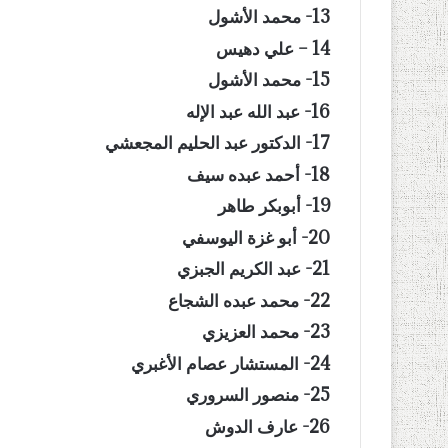
13- محمد الأشول
14 – علي دهيس
15- محمد الأشول
16- عبد الله عبد الإله
17- الدكتور عبد الحليم المجعشي
18- أحمد عبده سيف
19- أبوبكر طاهر
20- أبو غزة اليوسفي
21- عبد الكريم الجبزي
22- محمد عبده الشجاع
23- محمد العزيزي
24- المستشار عصام الأغبري
25- منصور السروري
26- عارف الدوش