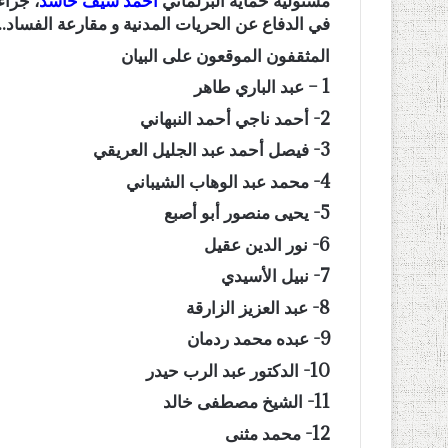
مسئولية حماية البرلماني
أحمد سيف حاشد
، جراء
في الدفاع عن الحريات المدنية و مقارعة الفساد..
المثقفون الموقعون على البيان
1 – عبد الباري طاهر
2- أحمد ناجي أحمد النبهاني
3- فيصل أحمد عبد الجليل العريقي
4- محمد عبد الوهاب الشيباني
5- يحيى منصور أبو أصبع
6- نور الدين عقيل
7- نبيل الأسيدي
8- عبد العزيز الزارقة
9- عبده محمد ردمان
10- الدكتور عبد الرب حيدر
11- الشيخ مصطفى خالد
12- محمد مثنى