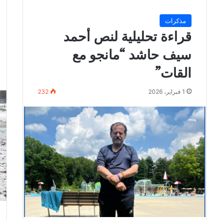
مذكرات
قراءة تحليلية لنص أحمد
سيف حاشد “مانجو مع
القات”
1 فبراير، 2026
232