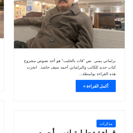
برلماني يمني نص “قات بالحليب” هو أحد نصوص مشروع
كتاب جديد للكاتب والبرلماني أحمد سيف حاشد. انحزت
هذه القراءة بواسطة…
أكمل القراءة »
مذكرات
قراءة تحليلية لنص أحمد