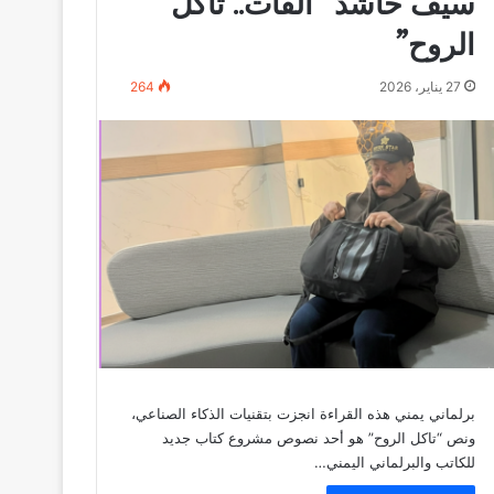
سيف حاشد “القات.. تآكل
الروح”
27 يناير، 2026
264
برلماني يمني هذه القراءة انجزت بتقنيات الذكاء الصناعي،
ونص “تاكل الروح” هو أحد نصوص مشروع كتاب جديد
للكاتب والبرلماني اليمني…