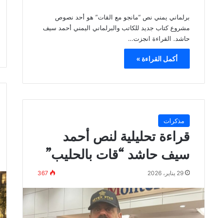
برلماني يمني نص “مانجو مع القات” هو أحد نصوص
مشروع كتاب جديد للكاتب والبرلماني اليمني أحمد سيف
حاشد. القراءة انجزت…
أكمل القراءة »
مذكرات
قراءة تحليلية لنص أحمد
سيف حاشد “قات بالحليب”
29 يناير، 2026
367