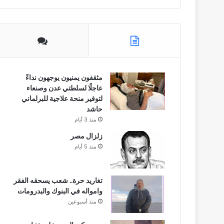
مثقفون يمنيون يوجهون نداءً
عاجلًا لسلطتي عدن وصنعاء
لتوفير منحة علاجية للبرلماني
حاشد
منذ 3 أيام
زلزال مصر
منذ 5 أيام
تغاريد حرة.. شعب يسحقه الفقر
وامواله في البنوك والبدرومات
منذ أسبوعين