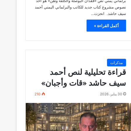
برلماني يمني نص «فقدان البوصلة والكلفة وطن» هو أحد
نصوص مشروع كتاب جديد للكاتب والبرلماني اليمني أحمد
سيف حاشد. انحزت…
أكمل القراءة »
مذكرات
قراءة تحليلية لنص أحمد
سيف حاشد «قات وأجبان»
30 يناير، 2026
210