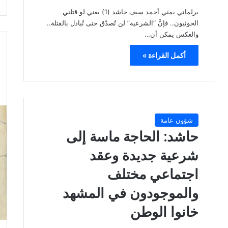
برلماني يمني أحمد سيف حاشد (1) يعني لو قتلني
الحوثيون.. فإنَّ “الشرعية” لن تُصدّق حتى تُبادل بالقتلة..
والعكس يمكن أن…
أكمل القراءة »
شؤون عامة
حاشد: الحاجة ماسة إلى
شرعية جديدة وعقد
اجتماعي مختلف
والموجودون في المشهد
خانوا الوطن