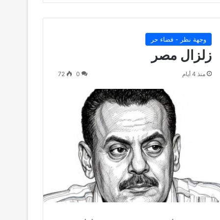
وجهة نظر - فضاء حر
زلزال مصر
منذ 4 أيام
0
72