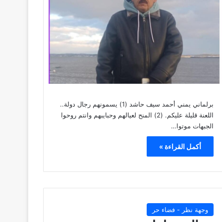
برلماني يمني أحمد سيف حاشد (1) يسمونهم رجال دولة..
اللعنة قليلة عليكم. (2) المنح لعيالهم وحبايبهم وانتم روحوا
الجبهات موتوا…
أكمل القراءة »
وجهة نظر - فضاء حر