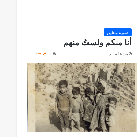
صورة وتعليق
أنا منكم ولستُ منهم
منذ 4 أسابيع
0
129