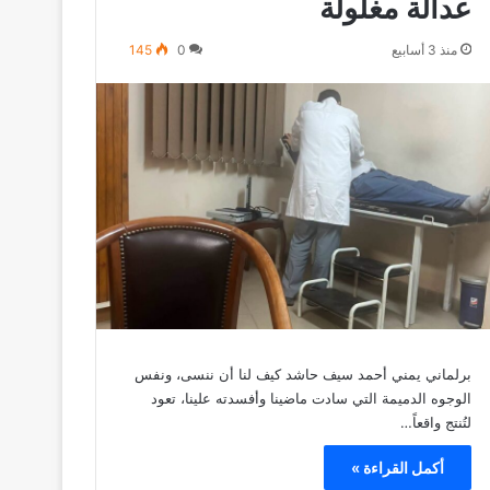
عدالة مغلولة
منذ 3 أسابيع
0
145
برلماني يمني أحمد سيف حاشد كيف لنا أن ننسى، ونفس
الوجوه الدميمة التي سادت ماضينا وأفسدته علينا، تعود
لتُنتج واقعاً…
أكمل القراءة »