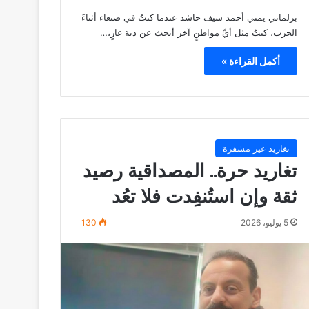
برلماني يمني أحمد سيف حاشد عندما كنتُ في صنعاء أثناءَ
الحرب، كنتُ مثل أيِّ مواطنٍ آخر أبحث عن دبة غازٍ،…
أكمل القراءة »
تغاريد غير مشفرة
تغاريد حرة.. المصداقية رصيد
ثقة وإن استُنفِدت فلا تعُد
5 يوليو، 2026
130