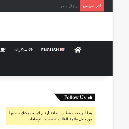
أخر المواضيع
تغاريد حرة.. شعب يسحقه الفقر وامواله في البنو
HOME
ENGLISH
مذكرات
ت
Follow Us
هذا الويدجت يتطلب إضافة أرقام لايت، يمكنك تنصيبها
من خلال قائمة القالب > تنصيب الإضافات.