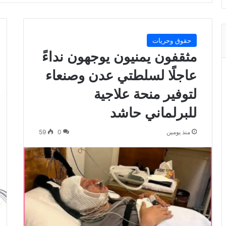
حقوق وحريات
مثقفون يمنيون يوجهون نداءً
عاجلًا لسلطتي عدن وصنعاء
لتوفير منحة علاجية
للبرلماني حاشد
منذ يومين
0
59