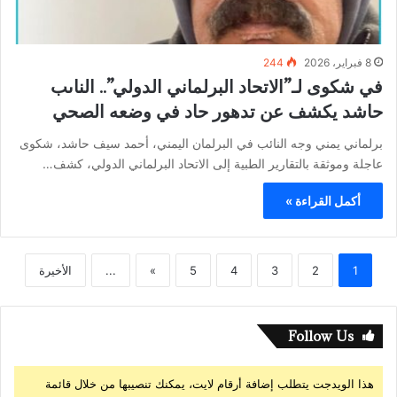
8 فبراير، 2026
244
في شكوى لـ”الاتحاد البرلماني الدولي”.. الناىب
حاشد يكشف عن تدهور حاد في وضعه الصحي
​برلماني يمني وجه النائب في البرلمان اليمني، أحمد سيف حاشد، شكوى
عاجلة وموثقة بالتقارير الطبية إلى الاتحاد البرلماني الدولي، كشف…
أكمل القراءة »
1
2
3
4
5
»
...
الأخيرة
Follow Us
هذا الويدجت يتطلب إضافة أرقام لايت، يمكنك تنصيبها من خلال قائمة