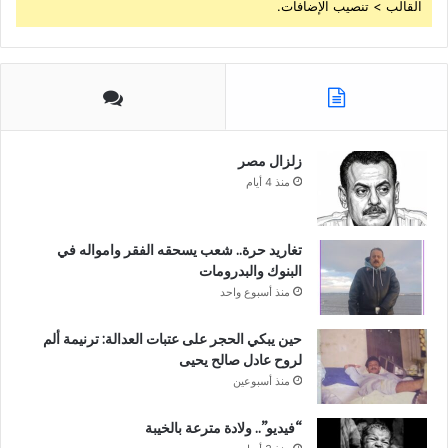
القالب > تنصيب الإضافات.
زلزال مصر
منذ 4 أيام
تغاريد حرة.. شعب يسحقه الفقر وامواله في
البنوك والبدرومات
منذ أسبوع واحد
حين يبكي الحجر على عتبات العدالة: ترنيمة ألم
لروح عادل صالح يحيى
منذ أسبوعين
“فيديو”.. ولادة مترعة بالخيبة