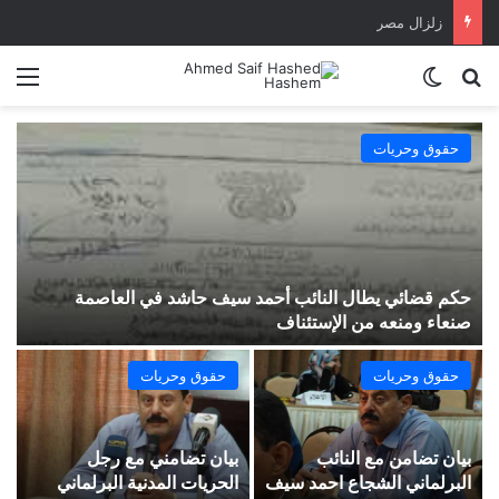
زلزال مصر
بحث عن
الوضع المظلم
الق
حقوق وحريات
حكم قضائي يطال النائب أحمد سيف حاشد في العاصمة
ص
صنعاء ومنعه من الإستئناف
و
حقوق وحريات
حقوق وحريات
بيان تضامن مع النائب
بيان تضامني مع رجل
م
البرلماني الشجاع احمد سيف
الحريات المدنية البرلماني
ع