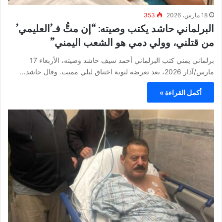
18 مارس، 2026
353
البرلماني حاشد يكتب وصيته: “إن متُّ فـ’العليمي’
من قتلني، وولي دمي هو الشعب اليمني”
برلماني يمني كتب البرلماني أحمد سيف حاشد وصيته، الأربعاء 17
مارس/آذار 2026، بعد تعرضه لنوبة اختناق ليلي مميت. وقال حاشد…
أكمل القراءة »