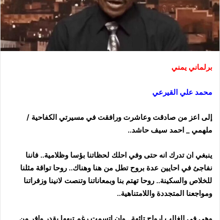
برلماني يمني
محمد علي القيرعي
إلى اعز من صادقت وعاشرت ورافقت في مسيرتي الكفاحية /
ملهمي _ احمد سيف حاشد..
ينبغي ان تدرك انه حتى وفي احلك لحظاتنا بؤسا وظلامية.. فاننا
نفاجئ في احايين عدة بروح تطل من هنا وهناك.. روحا تواقة مثلنا
للخلاص والسكينة.. روحا تهتم بنا وبمعاناتنا وتنصت لانينا وزفراتنا
ومواجعنا المتجددة واللامتناهية..
وهي في الغالب ارواح تائهة.. وان اتسمت رغم تيهها بقدر وافر من