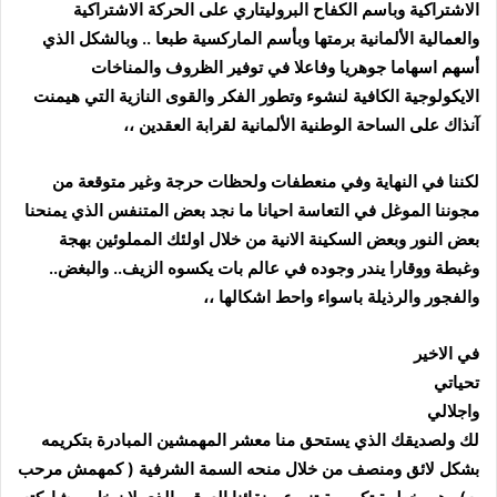
الاشتراكية وباسم الكفاح البروليتاري على الحركة الاشتراكية
والعمالية الألمانية برمتها وبأسم الماركسية طبعا .. وبالشكل الذي
أسهم اسهاما جوهريا وفاعلا في توفير الظروف والمناخات
الايكولوجية الكافية لنشوء وتطور الفكر والقوى النازية التي هيمنت
آنذاك على الساحة الوطنية الألمانية لقرابة العقدين ،،
لكننا في النهاية وفي منعطفات ولحظات حرجة وغير متوقعة من
مجوننا الموغل في التعاسة احيانا ما نجد بعض المتنفس الذي يمنحنا
بعض النور وبعض السكينة الانية من خلال اولئك المملوئين بهجة
وغبطة ووقارا يندر وجوده في عالم بات يكسوه الزيف.. والبغض..
والفجور والرذيلة باسواء واحط اشكالها ،،
في الاخير
تحياتي
واجلالي
لك
ولصديقك الذي يستحق منا معشر المهمشين المبادرة بتكريمه
بشكل لائق ومنصف من خلال منحه السمة الشرفية ( كمهمش مرحب