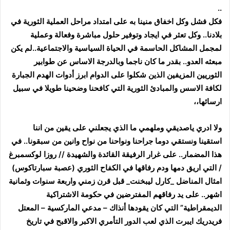
..
فكل فشل وكل اخفاق منينا به على امتداد مراحل العملية الثورية في
بلادنا.. وكل تعثر في ايجاد وتوفير حلول مباشرة وفعالة وعملية
لمجمل المشاكل الحاسمة في الحياة السياسية والاجتماعية..لم يكن
مبعثه العدو.. بقدر ما كان ناجما وبالدرجة الاساس عن طوابير
الثوريين المزيفين الذين شكلوا على الدوام ابرز أدوات الهدم الجبارة
لكافة الاسس والمبادئ الثورية التي كافحنا وضحينا طويلا في سبيل
ارسائها،،
ولا ادري ياصديقي وملهمي ما الذي يجعلني على يقين من اننا
استقينا ونستقي دوما جراحنا ونواحنا من نواح وانين من سبقونا.. في
هذا المضمار.. على غرار الرفيقة القائدة والشهيدة // روزا لوكسمبرغ
/ التي اريق دمها ودم رفاقها في الكفاح الثوري (عصبة سبارتاكوس)
امثال المناضل _كارل ليبخنت_ قبل قرن زمني واربعة سنوات وثمانية
اشهر.. على يد رفاقهم المفترضين في حكومة الاشتراكية
الديمقراطية” التي كان يقودها أنذاك – مدعي الماركسية – المعتل
فريدريك ايبرت الذي لعب الدور التأمري الاكبر والاقبح في تاريخ