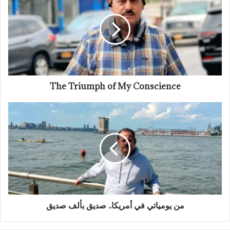
of
My
Conscience
The Triumph of My Conscience
من
يومياتي
في
أمريكا..
صديق
بألف
صديق
من يومياتي في أمريكا.. صديق بألف صديق