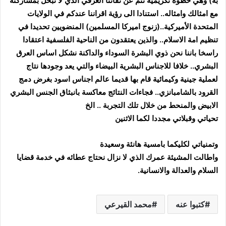
به) وهي خطوة تكريمية تنم عن نقائنا العرقي الذي لا نبخل بمشاركته
مع امثالك وامثاله.. استنادا الى رؤية اقراننا عندكم في الولايات
المتحدة الأميركية..(زنوج اميركا المسلمين) المنضويين تحديدا في
تنظيم امة الاسلام.. والذين يعتقدون من الناحية الفلسفية اعتقادا
راسخا باننا نحن ذوي البشرة السوداء والداكنة نشكل اساس العرق
البشري.. خلافا للاجناس البشرية البيضاء والتي يعد وجودها نتاج
لعملية جينية وكيمائية قام بها قديما عالم اجناس اسود بغرض دمج
القرود بالشامبانزي.. فجاءات النتائج معاكسة بانبثاق الجنس البشري
الابيض والمنحط من خلال تلك التجربة .. الخ
تحياتي وقبلاتي مجددا
لكما الاثنين
وتمنياتي لكليكما بامسية هانئة وسعيدة
واطالت المشيئة عمرك الذي لا نزال نحتاج عطائه في خدمة قضايا
السلام والعدالة والانسانية.
كتبوا عنه
محمد القيرعي