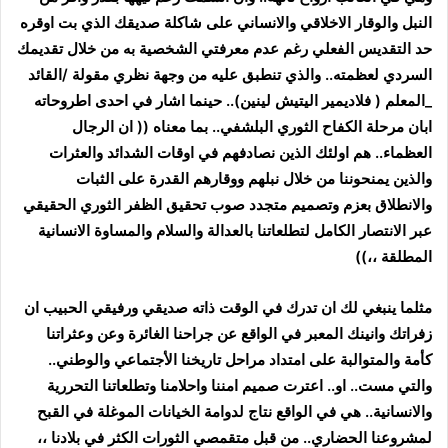
النبل والوقار الاخلاقي والانساني على شاكلة صديقك الذي بت اوقره
حد التقديس الفعلي رغم عدم معرفتي الشخصية به من خلال تقديمك
السردي لعظمته.. والذي تنطبق عليه من وجهة نظري مقولة /القائد
_المعلم ( فلاديمير اليتيش لينين).. حينما اشار في احدى اطروحاته
ابان مرحلة الكفاح الثوري البلشفي.. بما معناه (( ان الرجال
العظماء.. هم اولئك الذين نصادفهم في اوقات الشدائد والعثرات
والذين يمنحوننا من خلال نبلهم ووقارهم القدرة على الثبات
والانطلاق بعزم وتصميم متجدد صوب تحقيق الظفر الثوري الحقيقي
عبر الانتصار الكامل لتطلعاتنا بالعدالة والسلام والمساوة الانسانية
المطلقة ،،))
مثلما ينبغي لك ان تدرك في الوقت ذاته صديقي ورفيقي الحبيب
ان
زفراتك وانينك المعبر في الواقع عن جراحنا الغائرة وعن وعثراتنا
كأمة والمتوالبة على امتداد مراحل تاريخنا الأجتماعي والوطني..
والتي مست.. او.. اعترت صميم امننا واحلامنا وتطلعاتنا التحررية
والانسانية.. هي في الواقع نتاج لدوامة الخيانات الموغلة في القبح
لمشروعنا الحضاري.. من قبل متقمصي الثورات الكثر في بلادنا ،،