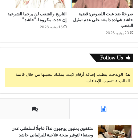
صرخةٌ ضد عبث اللصوص: قضية
التاريخ والشعب لن يرحما الشرعية
حاشد شهادة دامغة على عدم تمثيل
إن حدث مكروه لـ”حاشد”
الشعب
15 يونيو، 2026
23 يونيو، 2026
Follow Us
هذا الويدجت يتطلب إضافة أرقام لايت، يمكنك تنصيبها من خلال قائمة
القالب > تنصيب الإضافات.
مثقفون يمنيون يوجهون نداءً عاجلًا لسلطتي عدن
وصنعاء لتوفير منحة علاجية للبرلماني حاشد